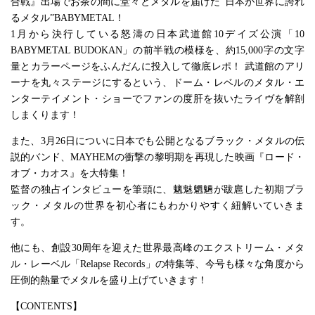
合戦』出場でお茶の間に堂々とメタルを届けた“日本が世界に誇れ
るメタル”BABYMETAL！
1月から決行している怒濤の日本武道館10デイズ公演「10
BABYMETAL BUDOKAN」の前半戦の模様を、約15,000字の文字
量とカラーページをふんだんに投入して徹底レポ！ 武道館のアリ
ーナを丸々ステージにするという、ドーム・レベルのメタル・エ
ンターテイメント・ショーでファンの度肝を抜いたライヴを解剖
しまくります！
また、3月26日についに日本でも公開となるブラック・メタルの伝
説的バンド、MAYHEMの衝撃の黎明期を再現した映画『ロード・
オブ・カオス』を大特集！
監督の独占インタビューを筆頭に、魑魅魍魎が跋扈した初期ブラ
ック・メタルの世界を初心者にもわかりやすく紐解いていきま
す。
他にも、創設30周年を迎えた世界最高峰のエクストリーム・メタ
ル・レーベル「Relapse Records」の特集等、今号も様々な角度から
圧倒的熱量でメタルを盛り上げていきます！
【CONTENTS】