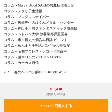
コラム〜Mary’s Blood SAKIの悪魔狂信者日記
コラム～メタリ子生活帳
コラム～プログレスナイパー
コラム～教頭先生のはぐれメタル・ハンター
コラム～神田小川町ファンタスティック映画祭
コラム～ヘドバン大学 教養学部課題図書
コラム～市川哲史の酒呑み日誌 ビヨンド
コラム～めんまと千明のバンギャル地獄変
コラム～昭和プロレス・レコード大百科
コラム～藤木TDCのV☆H☆S LOVER
コラム～カーカス通信
2021・春のヘドバン的DISK REVIEW 32
¥ 1,430
（本体 1,300+税）
Amazonで購入する