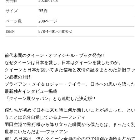
発売日
2020/01/16
サイズ
B5判
ページ数
208ページ
ISBN
978-4-401-64870-2
前代未聞のクイーン・オフィシャル・ブック発売!!
なぜクイーンは日本を愛し、日本はクイーンを愛したのか。
クイーンと日本が築いてきた信頼と友情の証をまとめた新旧ファ
ン必携の1冊!!
ブライアン・メイ＆ロジャー・テイラー、日本への思いを語った
最新独占インタビュー掲載
『クイーン展ジャパン』とも連動した決定版!!
僕たちが初めて日本に来た時に何か新しいことが起こった、とい
うことは充分自覚しているよ──フレディ
羽田空港で飛行機から降り立った瞬間から僕たちは、まったく別
世界にいたんだよ──ブライアン
何しろ日本は、僕らクイーン全員の心の中で特別な場所を占めて