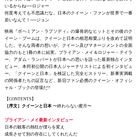
いるからね──ロジャー
何度考えても不思議だな。日本のクイーン・ファンが世界で一番
若いなんて！──ジョン
映画『ボヘミアン・ラプソディ』の爆発的なヒットとその後のク
イーン・ブームは、クイーンと日本の相思相愛ぶりを改めて証明
した。そんな両者の想いが、クイーン及びマネージメントの全面
協力のもと1冊の本に結実。ブライアン・メイ＆ロジャー・テイラ
ー、アダム・ランバートが日本への思いを語った最新独占インタ
ビュー、本邦初公開の日本人ジャーナリストによる初インタビュ
ー、「クイーンと日本」を検証した完全ヒストリー、新事実満載
の関係者たちの証言など、新旧ファン必携のクイーン・オフィシ
ャル・ブックの登場だ!!
【CONTENTS】
［序文］クイーンと日本
〜終わらない蜜月〜
ブライアン・メイ最新インタビュー
日本の観客の熱狂が僕らを変え
成長させて別の存在にしてくれたんだ