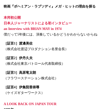
映画『ボヘミアン・ラプソディ』メガ・ヒットの理由を探る
本邦初公開
日本人ジャーナリストによる初インタビュー
an Interview with BRIAN MAY in 1974
僕だって5年後には、演奏しているかどうかわからないからね
［証言1］渡邊美佐
（株式会社渡辺プロダクション名誉会長）
［証言2］伊丹久夫
（株式会社東京パトロール代表取締役）
［証言3］高原竜太朗
（フラワーステーション株式会社）
［証言4］伊集院香崇尊
（ケイズギターワークス）
A LOOK BACK ON JAPAN TOUR