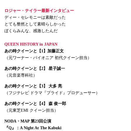
ロジャー・テイラー最新インタビュー
ディー・セレモニーは素敵だった
とても整然として素晴らしかった
ぼくらみんな、感激したんだ
QUEEN HISTORY in JAPAN
あの時クイーンと【1】加藤正文
（元ワーナー・パイオニア 初代クイーン担当）
あの時クイーンと【2】 星子誠一
（元音楽専科社）
あの時クイーンと【3】 大多 亮
（フジテレビ ドラマ『プライド』プロデューサー）
あの時クイーンと【4】 森 俊一郎
（元東芝EMI クイーン担当）
NODA・MAP 第23回公演
『Q』：A Night At The Kabuki