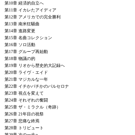
第10章 経済的自立へ
第11章 イカレたアイディア
第12章 アメリカでの完全勝利
第13章 南米狂騒曲
第14章 進路変更
第15章 名曲コレクション
第16章 ソロ活動
第17章 グループ再始動
第18章 物議の的
第19章 リオから歴史的大記録へ
第20章 ライヴ・エイド
第21章 マジカルな一年
第22章 イチかバチかのバルセロナ
第23章 視点を変えて
第24章 それぞれの奮闘
第25章 ザ・ミラクル（奇跡）
第26章 21年目の祝祭
第27章 悲痛な終焉
第28章 トリビュート
第29章 次の一歩へ