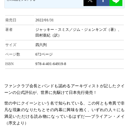
発売日
2022/01/31
著者
ジャッキー・スミス／ジム・ジェンキンズ（著）、
田村亜紀（訳）
サイズ
四六判
ページ数
672ページ
ISBN
978-4-401-64919-8
ファンクラブ会長とバンドも認めるアーキヴィストが記したクイ
ーンの公式評伝が、世界に先駆けて日本先行発売！
世の中にクイーンという名で知られている、この何とも奇異で非
凡な現象のなりたちとその内幕に興味を抱く、いずれの人々にも
満足いただける読み物になっているはずだ──ブライアン・メイ
（序文より）