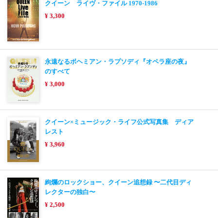
クイーン ライヴ・ファイル 1970-1986
¥ 3,300
永遠なるボヘミアン・ラプソディ『オペラ座の夜』
のすべて
¥ 3,000
クイーン×ミュージック・ライフ公式写真集 ディア
レスト
¥ 3,960
絢爛のロックショー、クイーン追想録 〜二代目ディ
レクターの独白〜
¥ 2,500