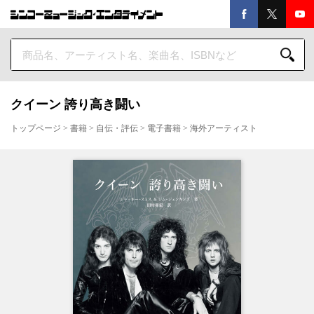
クイーン 誇り高き闘い
トップページ
>
書籍
>
自伝・評伝
>
電子書籍
>
海外アーティスト