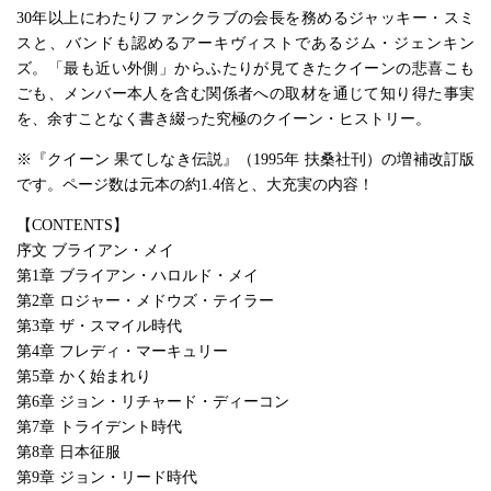
30年以上にわたりファンクラブの会長を務めるジャッキー・スミ
スと、バンドも認めるアーキヴィストであるジム・ジェンキン
ズ。「最も近い外側」からふたりが見てきたクイーンの悲喜こも
ごも、メンバー本人を含む関係者への取材を通じて知り得た事実
を、余すことなく書き綴った究極のクイーン・ヒストリー。
※『クイーン 果てしなき伝説』（1995年 扶桑社刊）の増補改訂版
です。ページ数は元本の約1.4倍と、大充実の内容！
【CONTENTS】
序文 ブライアン・メイ
第1章 ブライアン・ハロルド・メイ
第2章 ロジャー・メドウズ・テイラー
第3章 ザ・スマイル時代
第4章 フレディ・マーキュリー
第5章 かく始まれり
第6章 ジョン・リチャード・ディーコン
第7章 トライデント時代
第8章 日本征服
第9章 ジョン・リード時代