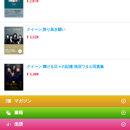
¥ 2,970
クイーン 誇り高き闘い
¥ 3,520
クイーン 輝ける日々の記憶 浅沼ワタル写真集
¥ 3,300
マガジン
書籍
楽譜