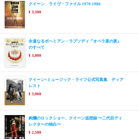
クイーン ライヴ・ファイル 1970-1986
¥ 3,300
永遠なるボヘミアン・ラプソディ『オペラ座の夜』
のすべて
¥ 3,000
クイーン×ミュージック・ライフ公式写真集 ディア
レスト
¥ 3,960
絢爛のロックショー、クイーン追想録 〜二代目ディ
レクターの独白〜
¥ 2,500