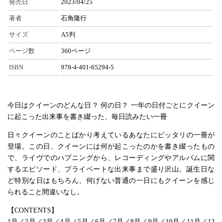
発売日
2023/04/25
著者
石角隆行
サイズ
A5判
ページ数
360ページ
ISBN
978-4-401-65294-5
今日はクイーンのどんな日？ 何の日？ 一年の日付ごとにクイーン
に起こった出来事を書き綴った、毎日読みたい一冊
日々クイーンのことばかり考えているあなたにピッタリの一冊が
登場。この日、クイーンには何が起こったのかを書き綴ったもの
で、ライヴでのハプニングから、レコーディングやアルバムに関
するエピソード、プライベートな出来事まで盛り沢山。誕生日な
ど特別な日はもちろん、何げない普通の一日にもクイーンを感じ
られること間違いなし。
【CONTENTS】
1月／2月／3月／4月／5月／6月／7月／8月／9月／10月／11月／12