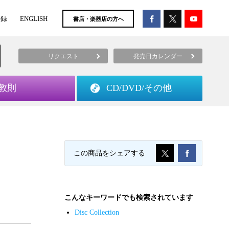
登録
ENGLISH
書店・楽器店の方へ
リクエスト
発売日カレンダー
教則
CD/DVD/
その他
この商品をシェアする
こんなキーワードでも検索されています
Disc Collection