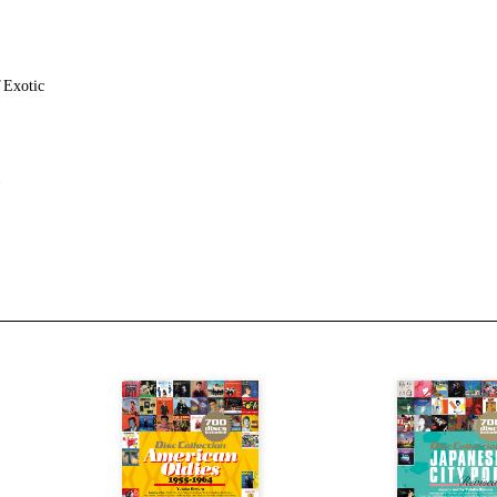
Exotic
ス