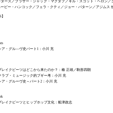
ーターズ／ブラザー・ジャック・マクダフ／ギル・スコット・ヘロン／
ハービー・ハンコック／フェラ・クティ／ジョー・バターン／アジムス 
S】
sts
：レア・グル―ヴ史パート1：小川 充
：ブレイクビーツはどこから来たのか？：椿 正雄／駒形四朗
：クラブ・ミュージック的ブギー考：小川 充
：レア・グルーヴ史～パート2：小川 充
nk
：ブレイクビーツとヒップホップ文化：船津政志