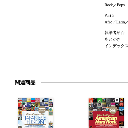
Rock／Pops
Part 5
Afro／Latin／
執筆者紹介
あとがき
インデック
関連商品