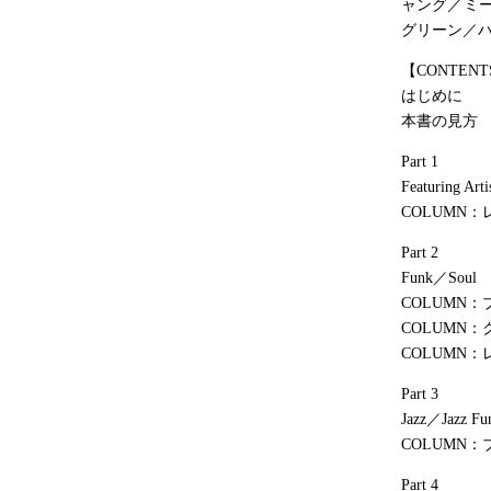
ャング／ミ
グリーン／
【CONTENT
はじめに
本書の見方
Part 1
Featuring Arti
COLUMN
Part 2
Funk／Soul
COLUMN
COLUMN
COLUMN
Part 3
Jazz／Jazz Fu
COLUMN
Part 4