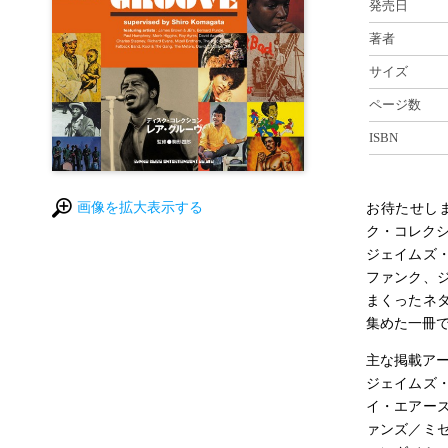
発売日
著者
サイズ
ページ数
ISBN
画像を拡大表示する
お待たせし
ク・コレクシ
ジェイムズ
ファンク、
まくったネ
集めた一冊
主な掲載ア
ジェイムズ
イ・エアー
ァンズ／ミ