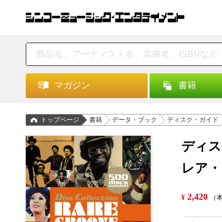
マガジン
書籍
トップページ
書籍
データ・ブック
ディスク・ガイド
ディス
レア・
2,420
¥
（本