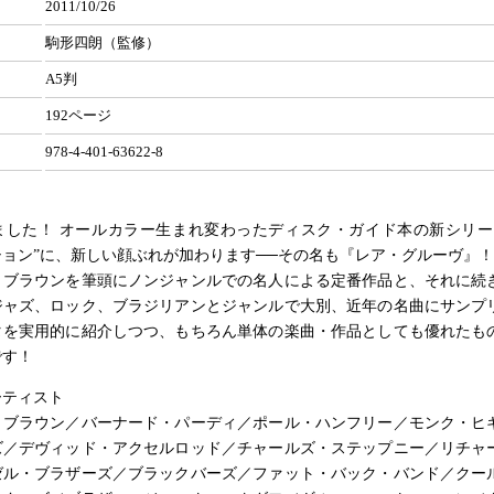
2011/10/26
駒形四朗（監修）
A5判
192ページ
978-4-401-63622-8
ました！ オールカラー生まれ変わったディスク・ガイド本の新シリー
ョン”に、新しい顔ぶれが加わります──その名も『レア・グルーヴ』！
・ブラウンを筆頭にノンジャンルでの名人による定番作品と、それに続
ジャズ、ロック、ブラジリアンとジャンルで大別、近年の名曲にサンプ
タを実用的に紹介しつつ、もちろん単体の楽曲・作品としても優れたも
です！
ーティスト
・ブラウン／バーナード・パーディ／ポール・ハンフリー／モンク・ヒ
ズ／デヴィッド・アクセルロッド／チャールズ・ステップニー／リチャ
ゼル・ブラザーズ／ブラックバーズ／ファット・バック・バンド／クー