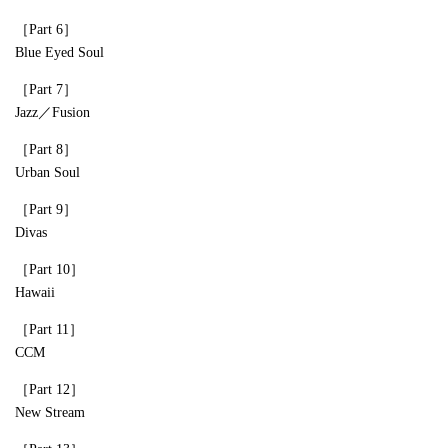
［Part 6］
Blue Eyed Soul
［Part 7］
Jazz／Fusion
［Part 8］
Urban Soul
［Part 9］
Divas
［Part 10］
Hawaii
［Part 11］
CCM
［Part 12］
New Stream