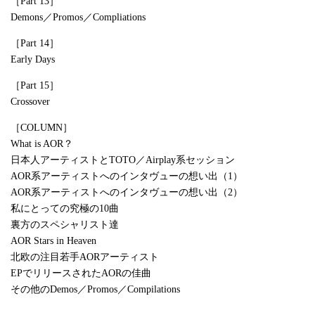
［Part 13］
Demons／Promos／Compliations
［Part 14］
Early Days
［Part 15］
Crossover
［COLUMN］
What is AOR？
日本人アーティストとTOTO／Airplay系セッション
AOR系アーティストへのインタヴューの想い出（1）
AOR系アーティストへのインタヴューの想い出（2）
私にとっての究極の10曲
裏方のスペシャリスト達
AOR Stars in Heaven
北欧の注目若手AORアーティスト
EPでリリースされたAORの佳曲
その他のDemos／Promos／Compilations