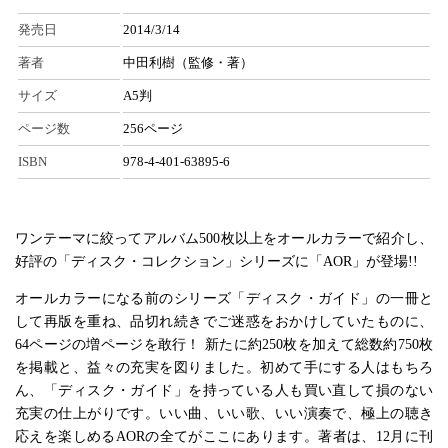
発売日
2014/3/14
著者
中田利樹（監修・著）
サイズ
A5判
ページ数
256ページ
ISBN
978-4-401-63895-6
ワンテーマに絞ってアルバム500枚以上をオールカラーで紹介し、
好評の「ディスク・コレクション」シリーズに「AOR」が登場!!
オールカラーになる前のシリーズ「ディスク・ガイド」の一冊と
して再版を重ね、品切れ続きでご迷惑をおかけしていたものに、
64ページの増ページを敢行！ 新たに約250枚を加えて総数約750枚
を掲載と、益々の充実を図りました。初めて手にする人はもちろ
ん、「ディスク・ガイド」を持っている人も買い直して損のない
充実の仕上がりです。いい曲、いい歌、いい演奏で、極上の聴き
応えを楽しめるAORの全てがここにあります。著者は、12月に刊