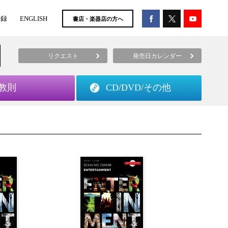
登録
ENGLISH
書店・楽器店の方へ
リクエスト
発売日カレンダー
教則
CD/DVD/
その他