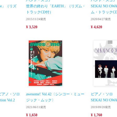
バンド・スコア
バンド・スコア
ree」（リズ
世界の終わり「EARTH」（リズム・
SEKAI NO O
トラックCD付）
ム・トラックC
2015/11/24発売
2020/04/27発売
¥ 3,520
¥ 4,620
ピアノ・ソロ
awesome! Vol.42〈シンコー・ミュー
ピアノ・ソロ
ion Vol.2
ジック・ムック〉
SEKAI NO OWARI
2021/06/11発売
2019/09/20発売
¥ 1,650
¥ 1,760