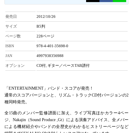
発売日
2012/10/26
サイズ
B5判
ページ数
228ページ
ISBN
978-4-401-35698-0
JAN
4997938356988
オプション
CD付, ギター／ベースTAB譜付
「ENTERTAINMENT」バンド・スコアが発売！
通常のスコアバージョンと、リズム・トラックCD付バージョンの2
種同時発売。
全15曲のメンバー監修譜面に加え、ライブ写真ほかカラー4ペー
ジ、Nakajin（Sound Produce ,Gt）による演奏アドバイス、全メバー
による機材紹介やバンドの全歴史がわかるヒストリーページなど