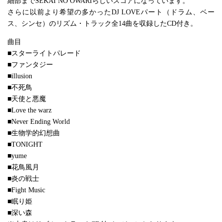
細部までSEKAI NO OWARIらしいスコアになっています。
さらに以前より希望の多かったDJ LOVEパート（ドラム、ベー
ス、シンセ）のリズム・トラック全14曲を収録したCD付き。
曲目
■スターライトパレード
■ファンタジー
■illusion
■不死鳥
■天使と悪魔
■Love the warz
■Never Ending World
■生物学的幻想曲
■TONIGHT
■yume
■花鳥風月
■炎の戦士
■Fight Music
■眠り姫
■深い森