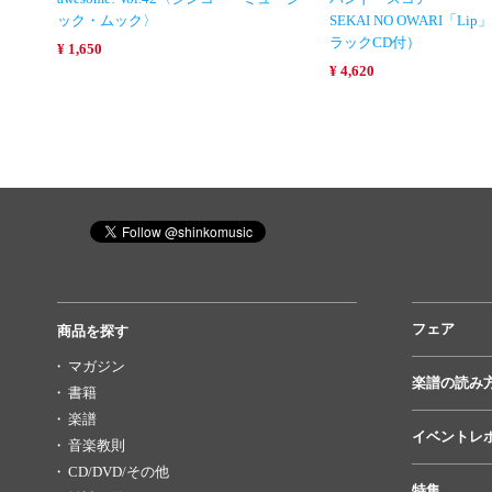
ック・ムック〉
SEKAI NO OWARI「L
ラックCD付）
¥ 1,650
¥ 4,620
フェア
商品を探す
マガジン
楽譜の読み
書籍
楽譜
イベントレ
音楽教則
CD/DVD/その他
特集