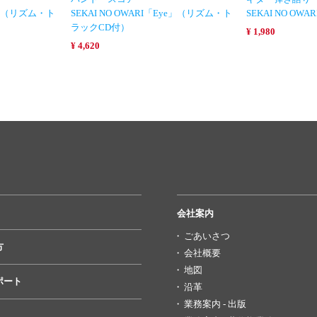
ip」（リズム・ト
SEKAI NO OWARI「Eye」（リズム・ト
SEKAI NO OWAR
ラックCD付）
¥ 1,980
¥ 4,620
会社案内
ごあいさつ
方
会社概要
地図
ポート
沿革
業務案内 - 出版