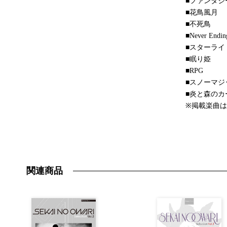
■ファンタジ
■花鳥風月
■不死鳥
■Never Endin
■スターライ
■眠り姫
■RPG
■スノーマジ
■炎と森のカ
※掲載楽曲
関連商品