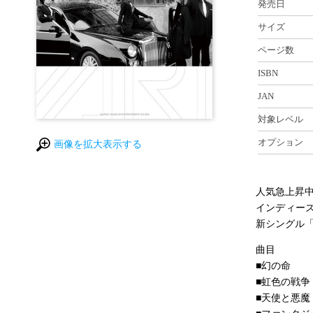
発売日
サイズ
ページ数
ISBN
JAN
対象レベル
オプション
画像を拡大表示する
人気急上昇中
インディー
新シングル「
曲目
■幻の命
■虹色の戦争
■天使と悪魔