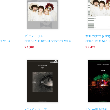
ピアノ・ソロ
音名カナつきや
n Vol.3
SEKAI NO OWARI Selection Vol.4
SEKAI NO OWARI 
¥ 1,980
¥ 2,420
バンド・スコア
ギター弾き語り