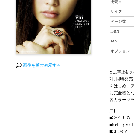
発売日
サイズ
ページ数
ISBN
JAN
オプション
画像を拡大表示する
YUI至上初
2冊同時発売
をはじめ、ア
に完全盤と
各カラーグラ
曲目
■CHE.R.RY
■feel my soul
■GLORIA