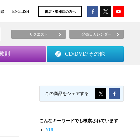
登録
ENGLISH
書店・楽器店の方へ
リクエスト
発売日カレンダー
教則
CD/DVD/
その他
この商品をシェアする
こんなキーワードでも検索されています
YUI