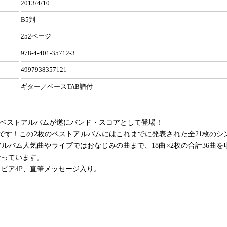
2013/4/10
B5判
252ページ
978-4-401-35712-3
4997938357121
ギター／ベースTAB譜付
のベストアルバムが遂にバンド・スコアとして登場！
です！この2枚のベストアルバムにはこれまでに発表された全21枚のシ
ルバム人気曲やライブではおなじみの曲まで、18曲×2枚の合計36曲を
なっています。
ビア4P、直筆メッセージ入り。