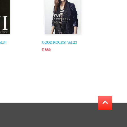
l.34
GOOD ROCKS! Vol.23
¥ 880