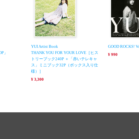
YUI Artist Book
GOOD ROCKS! Vo
POP」
THANK YOU FOR YOUR LOVE［ヒス
¥ 990
トリーブック240P ＋「赤いテレキャ
ス」ミニブック32P（ボックス入り仕
様）］
¥ 3,300