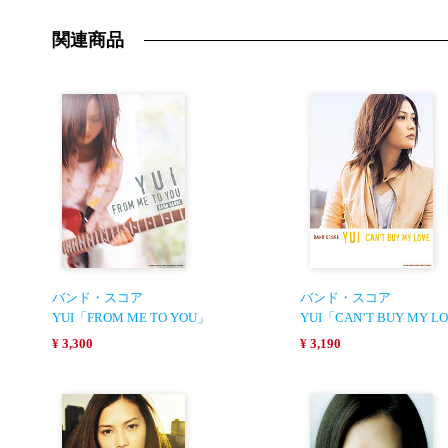
関連商品
バンド・スコア
バンド・スコア
YUI「FROM ME TO YOU」
YUI「CAN’T BUY MY L
¥ 3,300
¥ 3,190