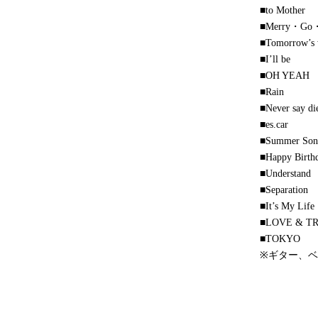
■to Mother
■Merry・Go
■Tomorrow’s
■I’ll be
■OH YEAH
■Rain
■Never say di
■es.car
■Summer Son
■Happy Birthd
■Understand
■Separation
■It’s My Life
■LOVE & T
■TOKYO
※ギター、ベ