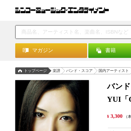
マガジン
書籍
トップページ
楽譜
バンド・スコア
国内アーティスト
バンド
YUI「
3,300
¥
（本