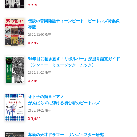
¥ 2,200
伝説の音楽雑誌ティーンビート ビートルズ特集保
存版
2022/12/09発売
¥ 2,970
56年目に聴き直す『リボルバー』深掘り鑑賞ガイド
〈シンコー・ミュージック・ムック〉
2022/11/28発売
¥ 2,090
オトナの簡単ピアノ
がんばらずに弾ける初心者のビートルズ
2022/10/22発売
¥ 3,080
革新の天才ドラマー リンゴ・スター研究