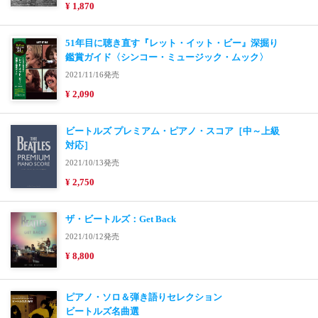
¥ 1,870
51年目に聴き直す『レット・イット・ビー』深掘り
鑑賞ガイド〈シンコー・ミュージック・ムック〉
2021/11/16発売
¥ 2,090
ビートルズ プレミアム・ピアノ・スコア［中～上級
対応］
2021/10/13発売
¥ 2,750
ザ・ビートルズ：Get Back
2021/10/12発売
¥ 8,800
ピアノ・ソロ＆弾き語りセレクション
ビートルズ名曲選