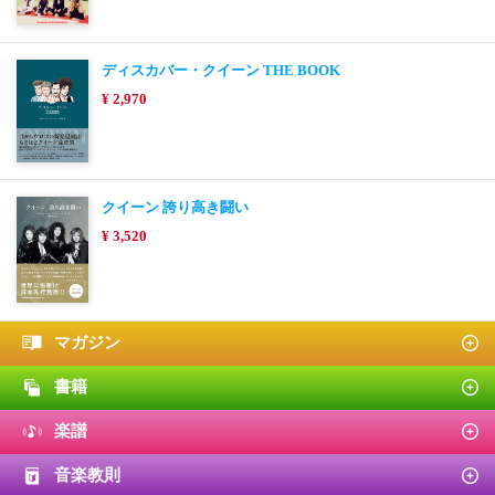
ディスカバー・クイーン THE BOOK
¥ 2,970
クイーン 誇り高き闘い
¥ 3,520
マガジン
書籍
楽譜
音楽教則