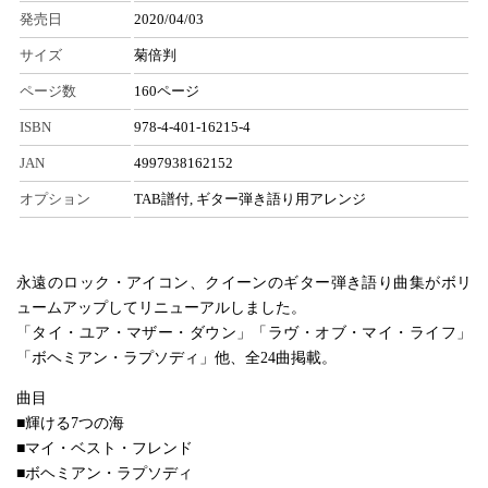
発売日
2020/04/03
サイズ
菊倍判
ページ数
160ページ
ISBN
978-4-401-16215-4
JAN
4997938162152
オプション
TAB譜付, ギター弾き語り用アレンジ
永遠のロック・アイコン、クイーンのギター弾き語り曲集がボリ
ュームアップしてリニューアルしました。
「タイ・ユア・マザー・ダウン」「ラヴ・オブ・マイ・ライフ」
「ボヘミアン・ラプソディ」他、全24曲掲載。
曲目
■輝ける7つの海
■マイ・ベスト・フレンド
■ボヘミアン・ラプソディ