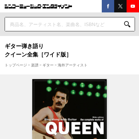
ギター弾き語り
クイーン全集［ワイド版］
トップページ
>
楽譜
>
ギター
>
海外アーティスト