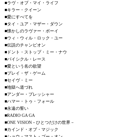
■ラヴ・オブ・マイ・ライフ
■キラー・クイーン
■愛にすべてを
■タイ・ユア・マザー・ダウン
■懐かしのラヴァー・ボーイ
■ウィ・ウィル・ロック・ユー
■伝説のチャンピオン
■ドント・ストップ・ミー・ナウ
■バイシクル・レース
■愛という名の欲望
■プレイ・ザ・ゲーム
■セイヴ・ミー
■地獄へ道づれ
■アンダー・プレッシャー
■ハマー・トゥ・フォール
■永遠の誓い
■RADIO GA GA
■ONE VISION－ひとつだけの世界－
■カインド・オブ・マジック
■ショウ・マスト・ゴー・オン