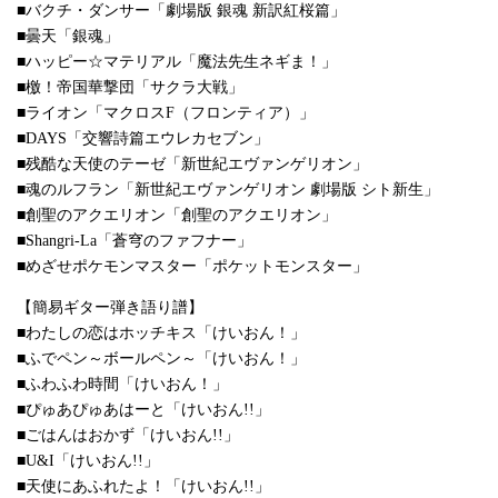
■バクチ・ダンサー「劇場版 銀魂 新訳紅桜篇」
■曇天「銀魂」
■ハッピー☆マテリアル「魔法先生ネギま！」
■檄！帝国華撃団「サクラ大戦」
■ライオン「マクロスF（フロンティア）」
■DAYS「交響詩篇エウレカセブン」
■残酷な天使のテーゼ「新世紀エヴァンゲリオン」
■魂のルフラン「新世紀エヴァンゲリオン 劇場版 シト新生」
■創聖のアクエリオン「創聖のアクエリオン」
■Shangri-La「蒼穹のファフナー」
■めざせポケモンマスター「ポケットモンスター」
【簡易ギター弾き語り譜】
■わたしの恋はホッチキス「けいおん！」
■ふでペン～ボールペン～「けいおん！」
■ふわふわ時間「けいおん！」
■ぴゅあぴゅあはーと「けいおん!!」
■ごはんはおかず「けいおん!!」
■U&I「けいおん!!」
■天使にあふれたよ！「けいおん!!」