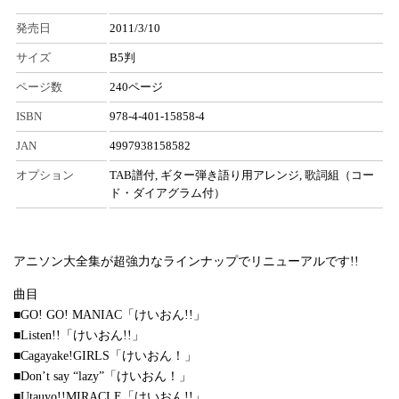
発売日
2011/3/10
サイズ
B5判
ページ数
240ページ
ISBN
978-4-401-15858-4
JAN
4997938158582
オプション
TAB譜付, ギター弾き語り用アレンジ, 歌詞組（コー
ド・ダイアグラム付）
アニソン大全集が超強力なラインナップでリニューアルです!!
曲目
■GO! GO! MANIAC「けいおん!!」
■Listen!!「けいおん!!」
■Cagayake!GIRLS「けいおん！」
■Don’t say “lazy”「けいおん！」
■Utauyo!!MIRACLE「けいおん!!」