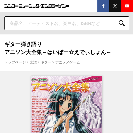
ギター弾き語り
アニソン大全集～はいぱー☆えでぃしょん～
トップページ
>
楽譜
>
ギター
>
アニメ／ゲーム