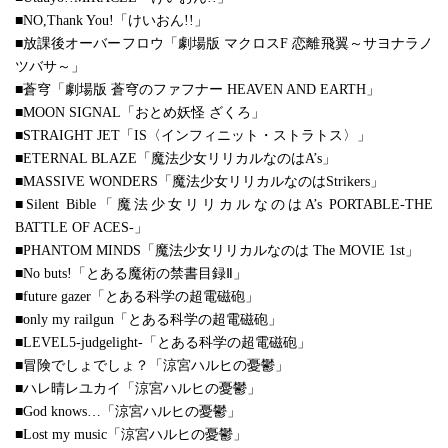
■NO,Thank You!「けいおん!!」
■放課後オーバーフロウ「劇場版 マクロスF 恋離飛翼～サヨナラノ
ツバサ～」
■蒼穹「劇場版 蒼穹のファフナー HEAVEN AND EARTH」
■MOON SIGNAL「おとめ妖怪 ざくろ」
■STRAIGHT JET「IS〈インフィニット・ストラトス〉」
■ETERNAL BLAZE「魔法少女リリカルなのはA’s」
■MASSIVE WONDERS「魔法少女リリカルなのはStrikers」
■Silent Bible「魔法少女リリカルなのはA’s PORTABLE-THE
BATTLE OF ACES-」
■PHANTOM MINDS「魔法少女リリカルなのは The MOVIE 1st」
■No buts!「とある魔術の禁書目録Ⅱ」
■future gazer「とある科学の超電磁砲」
■only my railgun「とある科学の超電磁砲」
■LEVEL5-judgelight-「とある科学の超電磁砲」
■冒険でしょでしょ？「涼宮ハルヒの憂鬱」
■ハレ晴レユカイ「涼宮ハルヒの憂鬱」
■God knows…「涼宮ハルヒの憂鬱」
■Lost my music「涼宮ハルヒの憂鬱」