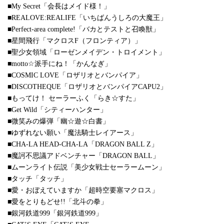
■My Secret「会長はメイド様！」
■REALOVE:REALIFE「いちばんうしろの大魔王」
■Perfect-area complete!「バカとテストと召喚獣」
■星間飛行「マクロスF（フロンティア）」
■聖少女領域「ローゼンメイデン・トロイメント」
■motto☆派手にね！「かんなぎ」
■COSMIC LOVE「ロザリオとバンパイア」
■DISCOTHEQUE「ロザリオとバンパイアCAPU2」
■もってけ！ セーラーふく「らき☆すた」
■Get Wild「シティーハンター」
■微笑みの爆弾「幽☆遊☆白書」
■ゆずれない願い「魔法騎士レイアース」
■CHA-LA HEAD-CHA-LA「DRAGON BALL Z」
■魔訶不思議アドベンチャー「DRAGON BALL」
■ムーンライト伝説「美少女戦士セーラームーン」
■タッチ「タッチ」
■愛・おぼえていますか「超時空要塞マクロス」
■愛をとりもどせ!!「北斗の拳」
■銀河鉄道999「銀河鉄道999」