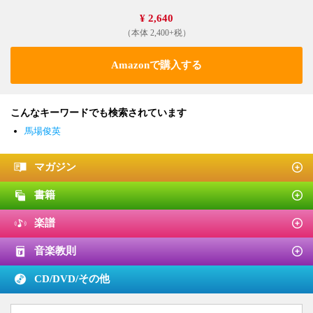
¥ 2,640
（本体 2,400+税）
Amazonで購入する
こんなキーワードでも検索されています
馬場俊英
マガジン
書籍
楽譜
音楽教則
CD/DVD/
その他