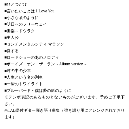
■ひとつだけ
■言いたいことは I Love You
■小さな頃のように
■明日へのフリーウェイ
■働楽～ドウラク
■主人公
■センチメンタルシティ マラソン
■愛する
■ロードショーのあのメロディ
■ボーイズ・オン・ザ・ラン～Album version～
■君の中の少年
■人生という名の列車
■一瞬のトワイライト
■ブルーバード～僕は夢の影のように
※テンポ表記のあるものとないものがございます。予めご了承下
さい。
※TAB譜付ギター弾き語り曲集（弾き語り用にアレンジされており
ます）