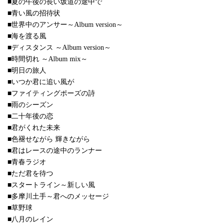
■夏の午後の長い坂道の途中で
■青い風の招待状
■世界中のアンサー～Album version～
■海を渡る風
■ディスタンス ～Album version～
■時間切れ ～Album mix～
■明日の旅人
■いつか君に追い風が
■ファイティングポーズの詩
■雨のシーズン
■二十年後の恋
■君がくれた未来
■色褪せながら 輝きながら
■君はレースの途中のランナー
■青春ラジオ
■ただ君を待つ
■スタートライン～新しい風
■多摩川土手～君へのメッセージ
■草野球
■八月のレイン