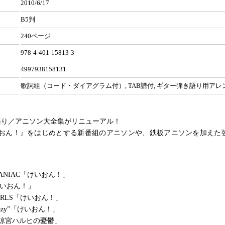
2010/6/17
B5判
240ページ
978-4-401-15813-3
4997938158131
歌詞組（コード・ダイアグラム付）, TAB譜付, ギター弾き語り用アレ
語り／アニソン大全集がリニューアル！
いおん！』をはじめとする新番組のアニソンや、鉄板アニソンを加えた
 MANIAC「けいおん！」
!「けいおん！」
e!GIRLS「けいおん！」
y “lazy”「けいおん！」
涼宮ハルヒの憂鬱」