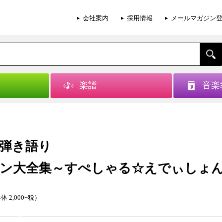
会社案内
採用情報
メールマガジン
楽譜
音楽
弾き語り
ン大全集～すぺしゃる☆えでぃしょ
体 2,000+税）