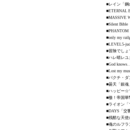
■レイン「鋼の
■ETERNA
■MASSIVE
■Silent B
■PHANTOM
■only my
■LEVEL5-
■冒険でし
■ハレ晴レユ
■God kn
■Lost my
■バクチ・ダ
■曇天「銀魂
■ハッピー
■檄！帝国華
■ライオン「
■DAYS「
■残酷な天
■魂のルフラ