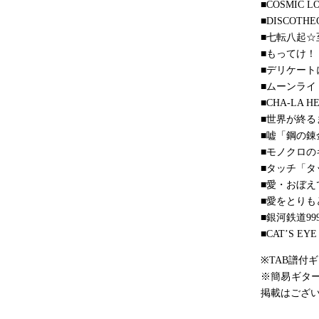
■COSMIC
■DISCOT
■七転八起
■もってけ！
■デリケー
■ムーンラ
■CHA-LA H
■世界が終るま
■嘘「鋼の錬金術
■モノクロの
■タッチ「タ
■愛・おぼ
■愛をとりも
■銀河鉄道99
■CAT’S EY
※TAB譜付
※簡易ギタ
掲載はござ