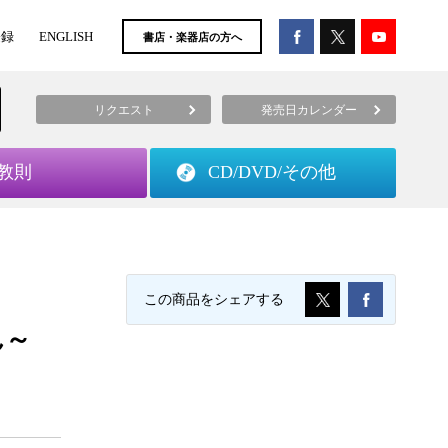
登録
ENGLISH
書店・楽器店の方へ
リクエスト
発売日カレンダー
教則
CD/DVD/
その他
この商品をシェアする
ん～