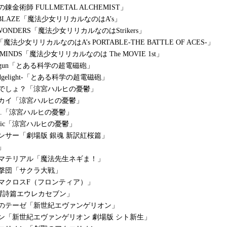
錬金術師 FULLMETAL ALCHEMIST」
L BLAZE「魔法少女リリカルなのはA’s」
 WONDERS「魔法少女リリカルなのはStrikers」
ible「魔法少女リリカルなのはA’s PORTABLE-THE BATTLE OF ACES-」
 MINDS「魔法少女リリカルなのは The MOVIE 1st」
 railgun「とある科学の超電磁砲」
judgelight-「とある科学の超電磁砲」
ょでしょ？「涼宮ハルヒの憂鬱」
カイ「涼宮ハルヒの憂鬱」
ows…「涼宮ハルヒの憂鬱」
 music「涼宮ハルヒの憂鬱」
ンサー「劇場版 銀魂 新訳紅桜篇」
」
☆マテリアル「魔法先生ネギま！」
撃団「サクラ大戦」
マクロスF（フロンティア）」
交響詩篇エウレカセブン」
使のテーゼ「新世紀エヴァンゲリオン」
ン「新世紀エヴァンゲリオン 劇場版 シト新生」