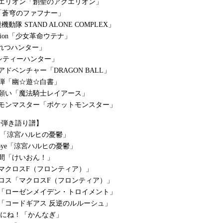
クエリオン「創聖のアクエリオン」
-La「蒼穹のファフナー」
機動隊 STAND ALONE COMPLEX」
lution「少女革命ウテナ」
爆れつハンター」
ld「シティーハンター」
ドベンチャー「DRAGON BALL」
弾「幽☆遊☆白書」
い願い「魔法騎士レイアース」
ケモンマスター「ポケットモンスター」
ー弾き語り譜】
river「涼宮ハルヒの憂鬱」
ood-Bye「涼宮ハルヒの憂鬱」
間「けいおん！」
マクロスF（フロンティア）」
ロス「マクロスF（フロンティア）」
域「ローゼンメイデン・トロイメント」
「コードギアス 反逆のルルーシュ」
派手にね！「かんなぎ」