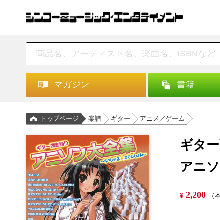
マガジン
書籍
トップページ
楽譜
ギター
アニメ／ゲーム
ギター
アニソ
2,200
¥
（本