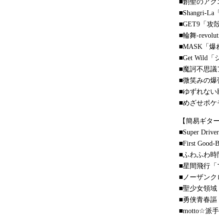
■創聖のア
■Shangri
■GET9「攻殻
■輪舞-revo
■MASK「
■Get Wi
■魔訶不思議ア
■微笑みの爆
■ゆずれな
■めざせポ
【簡易ギタ
■Super D
■First G
■ふわふわ時
■星間飛行「
■ノーザンク
■聖少女領
■勇侠青春謳
■motto☆