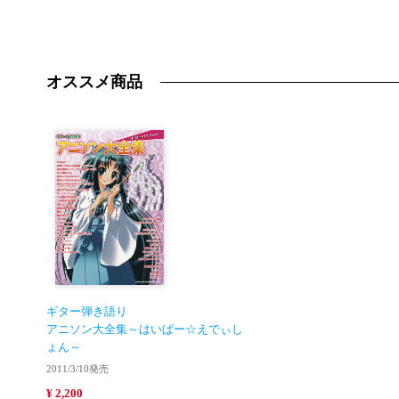
オススメ商品
ギター弾き語り
アニソン大全集～はいぱー☆えでぃし
ょん～
2011/3/10発売
¥ 2,200