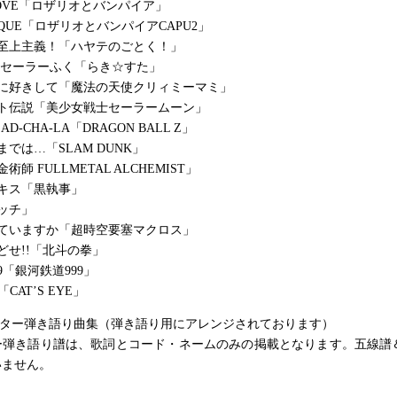
 LOVE「ロザリオとバンパイア」
HEQUE「ロザリオとバンパイアCAPU2」
☆至上主義！「ハヤテのごとく！」
 セーラーふく「らき☆すた」
トに好きして「魔法の天使クリィミーマミ」
イト伝説「美少女戦士セーラームーン」
EAD-CHA-LA「DRAGON BALL Z」
では…「SLAM DUNK」
師 FULLMETAL ALCHEMIST」
キス「黒執事」
ッチ」
えていますか「超時空要塞マクロス」
どせ!!「北斗の拳」
9「銀河鉄道999」
E「CAT’S EYE」
ギター弾き語り曲集（弾き語り用にアレンジされております）
ー弾き語り譜は、歌詞とコード・ネームのみの掲載となります。五線譜＆
いません。