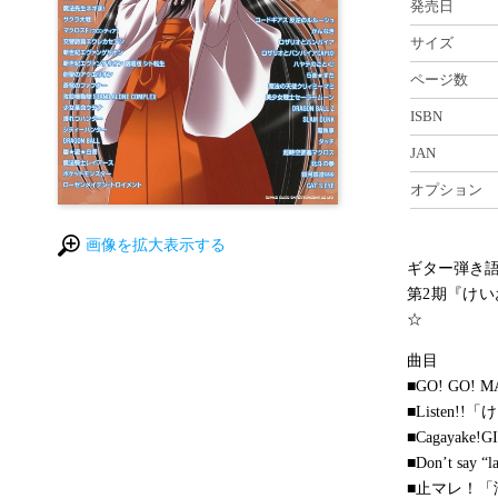
発売日
サイズ
ページ数
ISBN
JAN
オプション
画像を拡大表示する
ギター弾き
第2期『け
☆
曲目
■GO! GO!
■Listen!
■Cagayak
■Don’t sa
■止マレ！「