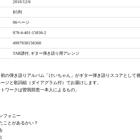
2010/12/6
B5判
96ページ
978-4-401-15836-2
4997938158360
TAB譜付, ギター弾き語り用アレンジ
、初の弾き語りアルバム「けいちゃん」がギター弾き語りスコアとして
ページと歌詞組（ダイアグラム付）でお届けします。
ートワークは曽我部恵一本人によるもの。
ンフォニー
たことがあるかい？
を
ミ