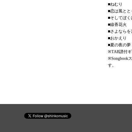
■ねむり
■恋は風とと
■そしてぼく
■線香花火
■さよならを
■おかえり
■夏の夜の夢
※TAB譜付
※Songb
す。