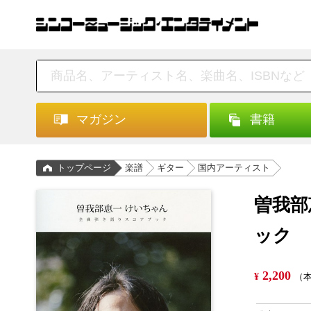
マガジン
書籍
トップページ
楽譜
ギター
国内アーティスト
曽我部
ック
2,200
¥
（本