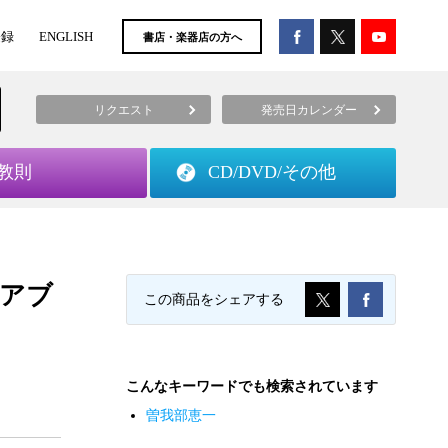
登録
ENGLISH
書店・楽器店の方へ
リクエスト
発売日カレンダー
教則
CD/DVD/
その他
アブ
この商品をシェアする
こんなキーワードでも検索されています
曽我部恵一