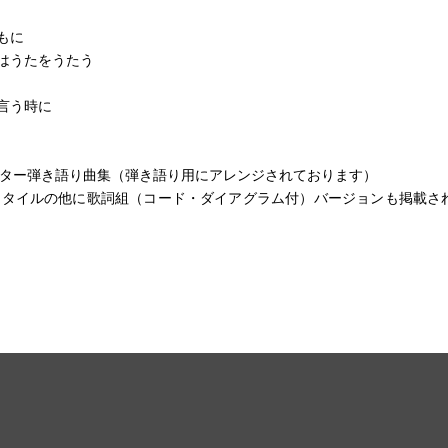
もに
はうたをうたう
言う時に
ギター弾き語り曲集（弾き語り用にアレンジされております）
ookスタイルの他に歌詞組（コード・ダイアグラム付）バージョンも掲載さ