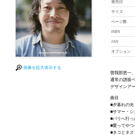
発売日
サイズ
ページ数
ISBN
JAN
オプション
画像を拡大表示する
曽我部恵一
通常の譜面
デザインア
曲目
■夕暮れの光
■サマー・シ
■パリへ行っ
■愛ってやつ
■ネコとネズ