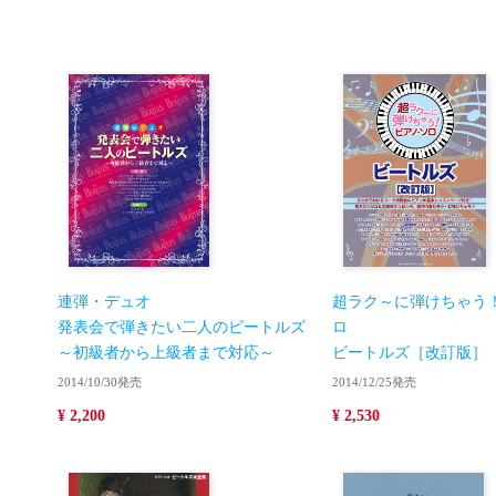
連弾・デュオ
超ラク～に弾けちゃう
発表会で弾きたい二人のビートルズ
ロ
～初級者から上級者まで対応～
ビートルズ［改訂版］
2014/10/30発売
2014/12/25発売
¥ 2,200
¥ 2,530