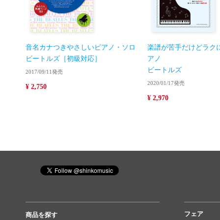
音名カナつきやさしいピアノ・ソロ
楽譜が苦手だけどラク
ビートルズ［初級対応］
アノ
ビートルズ
2017/09/11発売
2020/01/17発売
¥ 2,750
¥ 2,970
フェア
商品を探す