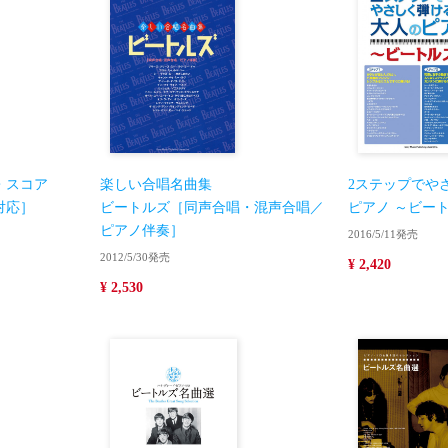
・スコア
楽しい合唱名曲集
2ステップでや
対応］
ビートルズ［同声合唱・混声合唱／
ピアノ ～ビー
ピアノ伴奏］
2016/5/11発売
2012/5/30発売
¥ 2,420
¥ 2,530