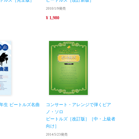
トルズ［完全版］
ビートルズ［改訂新版］
2010/1/9発売
¥ 1,980
年生 ビートルズ名曲
コンサート・アレンジで弾くピア
ノ・ソロ
ビートルズ［改訂版］［中・上級者
向け］
2014/5/23発売