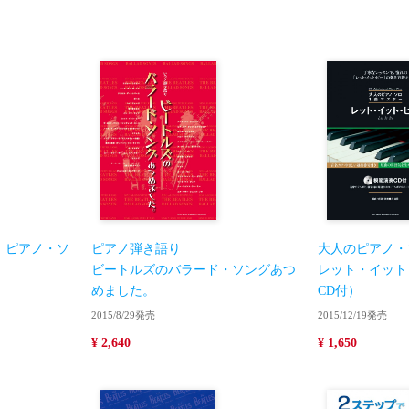
！ピアノ・ソ
ピアノ弾き語り
大人のピアノ・
ビートルズのバラード・ソングあつ
レット・イット
めました。
CD付）
2015/8/29発売
2015/12/19発売
¥ 2,640
¥ 1,650