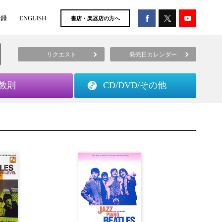
登録
ENGLISH
書店・楽器店の方へ
リクエスト
発売日カレンダー
教則
CD/DVD/
その他