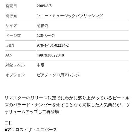
発売日
2009/8/5
発行元
ソニー・ミュージックパブリッシング
サイズ
菊倍判
ページ数
128ページ
ISBN
978-4-401-02234-2
JAN
4997938022340
対象レベル
中級
オプション
ピアノ・ソロ用アレンジ
リマスターのリリース決定でにわかに盛り上がっているビートル
ズのバラード・ナンバーを余すことなく掲載した人気商品が、ヴ
ォリュームアップして再登場！
曲目
■アクロス・ザ・ユニバース