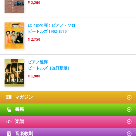
¥ 2,200
はじめて弾くピアノ・ソロ
ビートルズ 1962-1970
¥ 2,750
ピアノ連弾
ビートルズ［改訂新版］
¥ 1,980
マガジン
書籍
楽譜
音楽教則