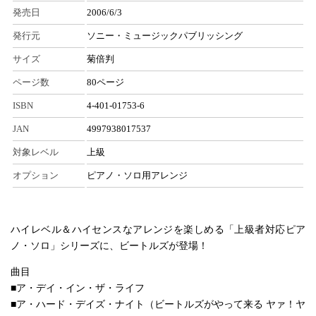
発売日
2006/6/3
発行元
ソニー・ミュージックパブリッシング
サイズ
菊倍判
ページ数
80ページ
ISBN
4-401-01753-6
JAN
4997938017537
対象レベル
上級
オプション
ピアノ・ソロ用アレンジ
ハイレベル＆ハイセンスなアレンジを楽しめる「上級者対応ピア
ノ・ソロ」シリーズに、ビートルズが登場！
曲目
■ア・デイ・イン・ザ・ライフ
■ア・ハード・デイズ・ナイト（ビートルズがやって来る ヤァ！ヤ