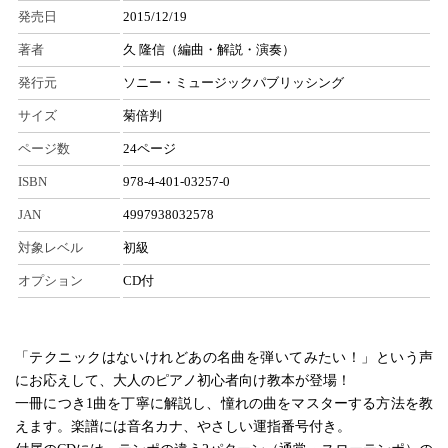
発売日
2015/12/19
著者
久 隆信（編曲・解説・演奏）
発行元
ソニー・ミュージックパブリッシング
サイズ
菊倍判
ページ数
24ページ
ISBN
978-4-401-03257-0
JAN
4997938032578
対象レベル
初級
オプション
CD付
「テクニックはないけれどあの名曲を弾いてみたい！」という声
にお応えして、大人のピアノ初心者向け教本が登場！
一冊につき1曲を丁寧に解説し、憧れの曲をマスターする方法を教
えます。楽譜には音名カナ、やさしい運指番号付き。