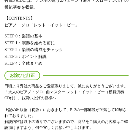
付属のCDには、テンポの違う2パターン（通常・スローテンポ）の
模範演奏を収録。
【CONTENTS】
ピアノ・ソロ「レット・イット・ビー」
STEP 0：楽譜の基本
STEP 1：演奏を始める前に
STEP 2：楽譜の構成をチェック
STEP 3：ポイント解説
STEP 4：全体まとめ
お詫びと訂正
日頃より弊社の商品をご愛顧賜りまして、誠にありがとうございます。
「大人のピアノ・ソロ1 曲マスター レット・イット・ビー（模範演奏
CD付）」お買い上げの皆様へ
上記の出版物（初版）におきまして、P12の一部解説が欠落して印刷さ
れておりました。
解説内容は以下の通りでございますので、商品をご購入のお客様はご確
認頂けますよう、何卒宜しくお願い申し上げます。