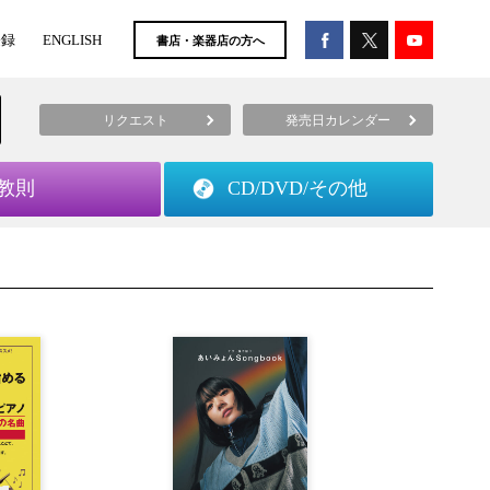
登録
ENGLISH
書店・楽器店の方へ
リクエスト
発売日カレンダー
教則
CD/DVD/
その他