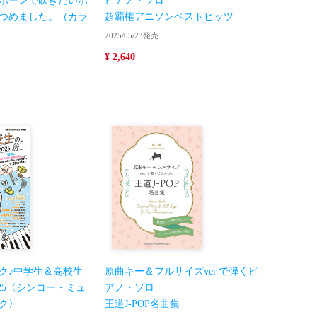
ボーンで吹きたいポ
ピアノ・ソロ
つめました。（カラ
超覇権アニソンベストヒッツ
2025/05/23発売
¥ 2,640
ク♪中学生＆高校生
原曲キー＆フルサイズver.で弾くピ
2025〈シンコー・ミュ
アノ・ソロ
ク〉
王道J-POP名曲集