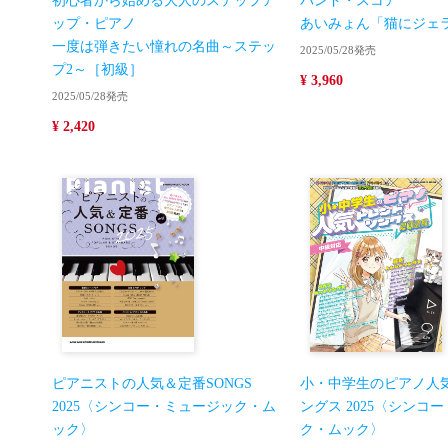
初心者から始める大人のステップア
バンド・スコア
ップ・ピアノ
あいみょん「猫にジェ
一度は弾きたい憧れの名曲～ステッ
2025/05/28発売
プ2～［初級］
¥ 3,960
2025/05/28発売
¥ 2,420
ピアニストの人気＆定番SONGS
小・中学生のピアノ人
2025〈シンコー・ミュージック・ム
ングス 2025〈シンコ
ック〉
ク・ムック〉