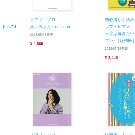
ピアノ・ソロ
初心者から始め
トナのJ-
あいみょん Collection
ップ・ピアノ
一度は弾きたい
2025/05/28発売
プ1～［超初級
¥ 2,860
2025/05/28発売
¥ 2,420