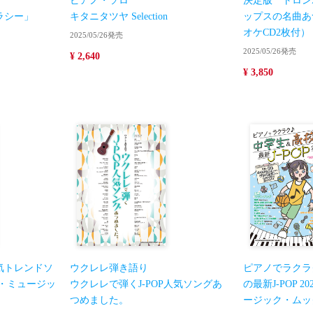
ピアノ・ソロ
決定版 トロン
ラシー」
キタニタツヤ Selection
ップスの名曲あ
オケCD2枚付）
2025/05/26発売
2025/05/26発売
¥ 2,640
¥ 3,850
気トレンドソ
ウクレレ弾き語り
ピアノでラクラ
ー・ミュージッ
ウクレレで弾くJ-POP人気ソングあ
の最新J-POP 
つめました。
ージック・ムッ