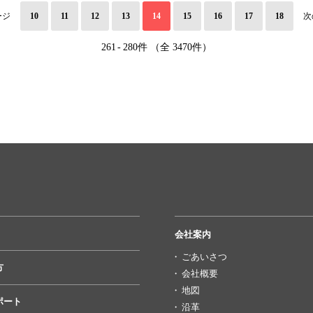
ージ
10
11
12
13
14
15
16
17
18
次
261
-
280件 （全 3470件）
会社案内
ごあいさつ
方
会社概要
地図
ポート
沿革