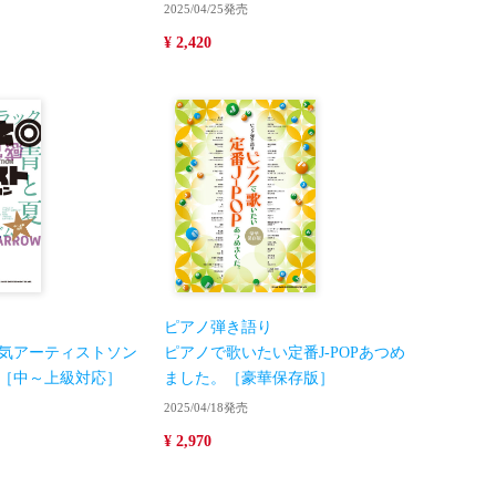
2025/04/25発売
¥ 2,420
ピアノ弾き語り
気アーティストソン
ピアノで歌いたい定番J-POPあつめ
［中～上級対応］
ました。［豪華保存版］
2025/04/18発売
¥ 2,970