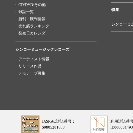
CD/DVD/その他
特集
雑誌一覧
新刊・既刊情報
シンコーミ
売れ筋ランキング
発売日カレンダー
シンコーミュージックレコーズ
アーティスト情報
リリース作品
デモテープ募集
JASRAC許諾番号：
利用許諾番
S0805281888
ID000001493