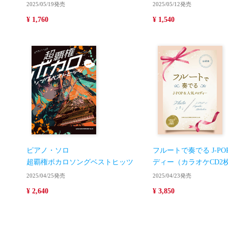
2025/05/19発売
2025/05/12発売
¥ 1,760
¥ 1,540
ピアノ・ソロ
フルートで奏でる J-P
超覇権ボカロソングベストヒッツ
ディー（カラオケCD2
2025/04/25発売
2025/04/23発売
¥ 2,640
¥ 3,850