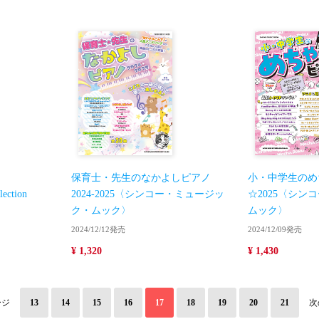
保育士・先生のなかよしピアノ
小・中学生のめ
ection
2024-2025〈シンコー・ミュージッ
☆2025〈シン
ク・ムック〉
ムック〉
2024/12/12発売
2024/12/09発売
¥ 1,320
¥ 1,430
ージ
13
14
15
16
17
18
19
20
21
次