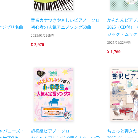
音名カナつきやさしいピアノ・ソロ
かんたんピアノJ
オジブリ名曲
初心者の人気アニメソング68曲
2025（CD付
）
ジック・ムック
2025/01/22発売
2025/01/22発売
¥ 2,970
¥ 1,760
ャパニーズ・
超初級ピアノ・ソロ
ちょっと弾きた