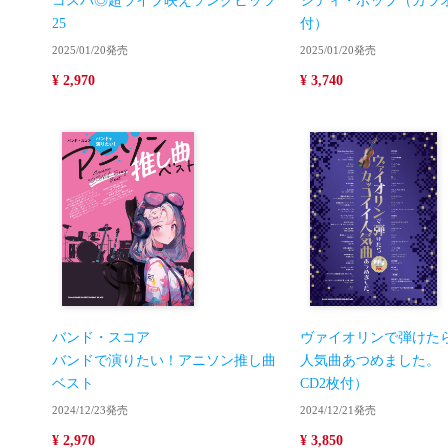
コスパ◎超ライブ映えソングヒッツ
シティ・ポップ（カラオ
25
付）
2025/01/20発売
2025/01/20発売
¥ 2,970
¥ 3,740
バンド・スコア
ヴァイオリンで弾けた
バンドで演りたい！アニソン推し曲
人気曲あつめました。
ベスト
CD2枚付）
2024/12/23発売
2024/12/21発売
¥ 2,970
¥ 3,850