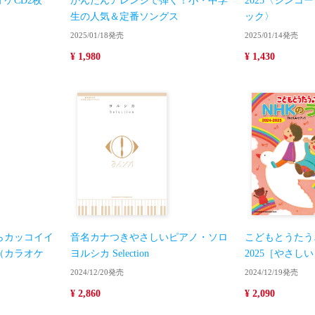
ケCD2枚
かんたんアレンジで弾く！小・中学
2025〈シンコ
生の人気＆定番ソングス
ック〉
2025/01/18発売
2025/01/14発売
¥ 1,980
¥ 1,430
らカッコイイ
音名カナつきやさしいピアノ・ソロ
こどもとうたう♪N
（カラオケ
ヨルシカ Selection
2025［やさし
2024/12/20発売
2024/12/19発売
¥ 2,860
¥ 2,090