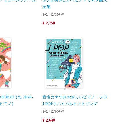
ー・ミュージック・ム
大人が弾きたい！ピアノでネタ曲大
全集
2024/12/25発売
¥ 2,750
HKのうた 2024-
音名カナつきやさしいピアノ・ソロ
いピアノ］
J-POPリバイバルヒットソング
2024/12/18発売
¥ 2,640