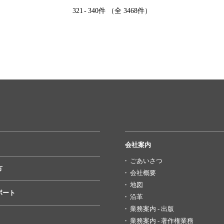
321
-
340件 （全 3468件）
会社案内
ごあいさつ
方
会社概要
地図
ポート
沿革
業務案内 - 出版
業務案内 - 著作権業務