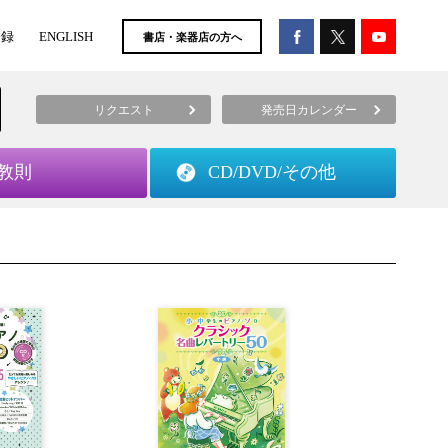
登録
ENGLISH
書店・楽器店の方へ
リクエスト
発売日カレンダー
教則
CD/DVD/
その他