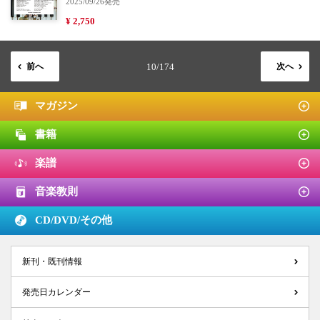
2025/09/26発売
¥ 2,750
前へ
10/174
次へ
マガジン
書籍
楽譜
音楽教則
CD/DVD/
その他
新刊・既刊情報
発売日カレンダー