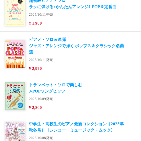
超初級ピアノ・ソロ
ラクに弾ける♪かんたんアレンジJ-POP＆定番曲
2025/10/11発売
¥ 1,980
ピアノ・ソロ＆連弾
ジャズ・アレンジで弾く ポップス＆クラシック名曲
選
2025/10/11発売
¥ 2,970
トランペット・ソロで楽しむ
J-POPソングヒッツ
2025/10/09発売
¥ 2,860
中学生・高校生のピアノ最新コレクション［2025年
秋冬号］〈シンコー・ミュージック・ムック〉
2025/10/08発売