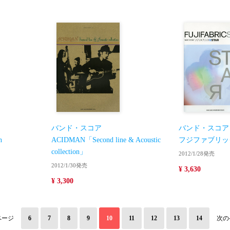
バンド・スコア
バンド・スコア
n
ACIDMAN「Second line & Acoustic
フジファブリック
collection」
2012/1/28発売
2012/1/30発売
¥ 3,630
¥ 3,300
ページ
6
7
8
9
10
11
12
13
14
次の