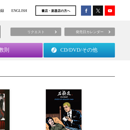
登録
ENGLISH
書店・楽器店の方へ
リクエスト
発売日カレンダー
教則
CD/DVD/
その他