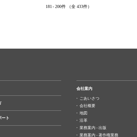
181
-
200件 （全 433件）
会社案内
ごあいさつ
方
会社概要
地図
ポート
沿革
業務案内 - 出版
業務案内 - 著作権業務