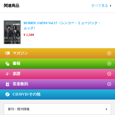
関連商品
すべて見る
BURRN! JAPAN Vol.17〈シンコー・ミュージック・
ムック〉
¥ 1,500
マガジン
書籍
楽譜
音楽教則
CD/DVD/
その他
新刊・既刊情報