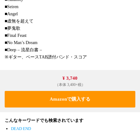
■Seiren
■Angel
■虚無を超えて
■夢鬼歌
■Final Feast
■No Man’s Dream
■Deep – 流星白書 –
※ギター、ベースTAB譜付バンド・スコア
¥ 3,740
（本体 3,400+税）
Amazonで購入する
こんなキーワードでも検索されています
DEAD END