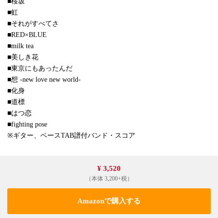
■桜坂
■虹
■それがすべてさ
■RED×BLUE
■milk tea
■美しき花
■東京にもあったんだ
■想 -new love new world-
■化身
■道標
■はつ恋
■fighting pose
※ギター、ベースTAB譜付バンド・スコア
¥ 3,520
（本体 3,200+税）
Amazonで購入する