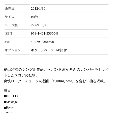
発売日
2012/1/30
サイズ
B5判
ページ数
272ページ
ISBN
978-4-401-35650-8
JAN
4997938356506
オプション
ギター／ベースTAB譜付
福山雅治のシングル作品からバンド演奏向きのナンバーをセレク
トしたスコアの登場。
爽快ロック・チューンの新曲「fighting pose」を含む15曲を収載。
曲目
■HELLO
■Message
■Heart