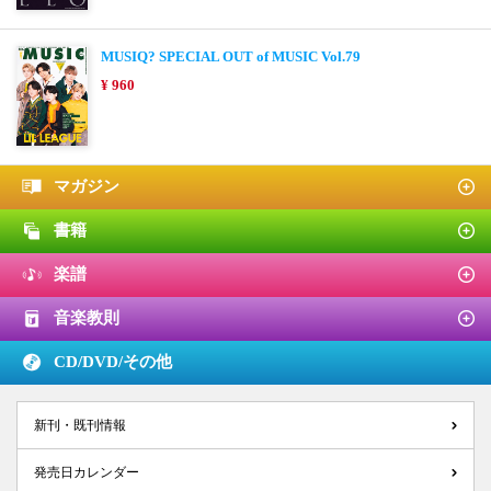
MUSIQ? SPECIAL OUT of MUSIC Vol.79
¥ 960
マガジン
書籍
楽譜
音楽教則
CD/DVD/
その他
新刊・既刊情報
発売日カレンダー