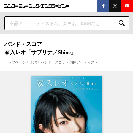
バンド・スコア
家入レオ「サブリナ／Shine」
トップページ
>
楽譜
>
バンド・スコア
>
国内アーティスト