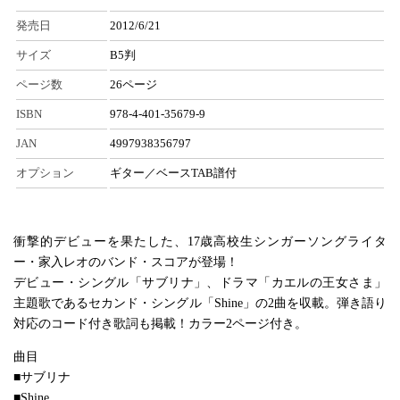
発売日
2012/6/21
サイズ
B5判
ページ数
26ページ
ISBN
978-4-401-35679-9
JAN
4997938356797
オプション
ギター／ベースTAB譜付
衝撃的デビューを果たした、17歳高校生シンガーソングライタ
ー・家入レオのバンド・スコアが登場！
デビュー・シングル「サブリナ」、ドラマ「カエルの王女さま」
主題歌であるセカンド・シングル「Shine」の2曲を収載。弾き語り
対応のコード付き歌詞も掲載！カラー2ページ付き。
曲目
■サブリナ
■Shine