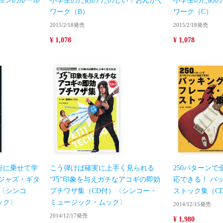
ョンのルール
小学生のための たのしい！おんがく
小学生のための
ワーク（B）
ワーク（C）
2015/2/18発売
2015/2/18発売
¥ 1,078
¥ 1,078
行に乗せて学
こう弾けば確実に上手く見られる
250パターン
ジャズ・ギタ
“巧”印象を与えガチなアコギの即効
応できる！ バ
〈シンコ
プチワザ集（CD付）〈シンコー・
ストック集（C
ック〉
ミュージック・ムック〉
2014/12/15発売
2014/12/17発売
¥ 1,980