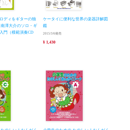
ロディをギターの独
ケータイに便利な世界の楽器詳解図
 南澤大介のソロ・ギ
鑑
入門（模範演奏CD
2015/3/6発売
¥ 1,430