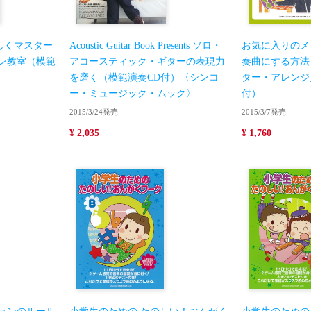
しくマスター
Acoustic Guitar Book Presents ソロ・
お気に入りのメ
レ教室（模範
アコースティック・ギターの表現力
奏曲にする方法
を磨く（模範演奏CD付）〈シンコ
ター・アレンジ
ー・ミュージック・ムック〉
付）
2015/3/24発売
2015/3/7発売
¥ 2,035
¥ 1,760