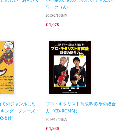
 たのしい！おんがく
小学生のための たのしい！おんがく
ワーク（A）
2015/2/18発売
¥ 1,078
で全てのジャンルに対
プロ・ギタリスト育成塾 鉄壁の総合
ッキング・フレーズ・
力（CD-ROM付）
D2枚付）
2014/12/3発売
¥ 1,980