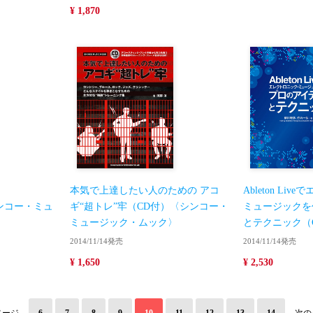
¥ 1,870
本気で上達したい人のための アコ
Ableton Li
シンコー・ミュ
ギ“超トレ”牢（CD付）〈シンコー・
ミュージックを
ミュージック・ムック〉
とテクニック（
2014/11/14発売
2014/11/14発売
¥ 1,650
¥ 2,530