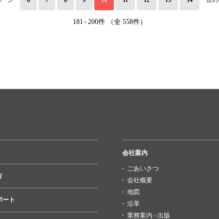
ページ
6
7
8
9
10
11
12
13
14
次の
181
-
200件 （全 558件）
会社案内
ごあいさつ
方
会社概要
地図
ポート
沿革
業務案内 - 出版