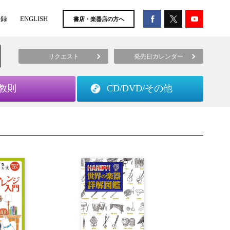
登録
ENGLISH
書店・楽器店の方へ
リクエスト
発売日カレンダー
教則
CD/DVD/
その他