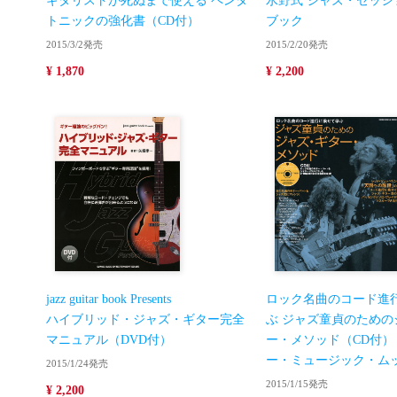
ギタリストが死ぬまで使える ペンタ
水野式 ジャズ・セッシ
トニックの強化書（CD付）
ブック
2015/3/2発売
2015/2/20発売
¥ 1,870
¥ 2,200
jazz guitar book Presents
ロック名曲のコード進
ハイブリッド・ジャズ・ギター完全
ぶ ジャズ童貞のための
マニュアル（DVD付）
ー・メソッド（CD付）
ー・ミュージック・ム
2015/1/24発売
2015/1/15発売
¥ 2,200