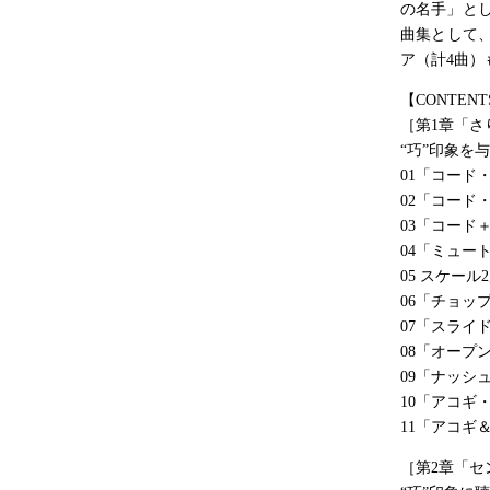
の名手」と
曲集として
ア（計4曲）
【CONTENT
［第1章「
“巧”印象を
01「コード
02「コード
03「コード
04「ミュー
05 スケー
06「チョッ
07「スライ
08「オープ
09「ナッシ
10「アコギ
11「アコギ
［第2章「