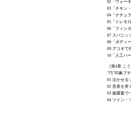
02「ウォー
03「チキン
04「ナチュ
05「トレモ
06「フィン
07 スパニ
08「ボディ
09 アコギ
10「人工ハ
［第4章 こ
“巧”印象プ
01 泣かせ
02 意表を
03 披露宴
04 ツイン