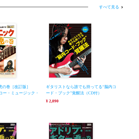
すべて見る
虎の巻［改訂版］
ギタリストなら誰でも持ってる“脳内コ
ンコー・ミュージック・
ード・ブック”覚醒法（CD付）
¥ 2,090