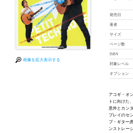
発売日
著者
サイズ
ページ数
ISBN
画像を拡大表示する
対象レベル
オプション
アコギ・オ
トに向けた
意外とカン
プレイのセ
ブ・ギター
ンストレー