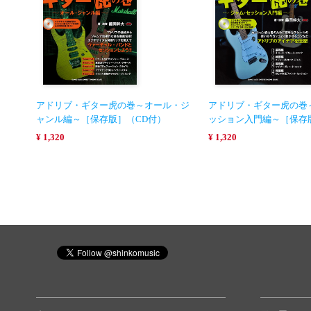
アドリブ・ギター虎の巻～オール・ジ
アドリブ・ギター虎の巻
ャンル編～［保存版］（CD付）
ッション入門編～［保存
¥ 1,320
¥ 1,320