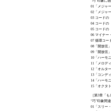
“巧”印象に
01「メジャ
02「メジャ
03 コード
04 コード
05 コード
06 マイナ
07 循環コ
08「開放弦
09「開放弦
10「ハーモ
11「メロデ
12「オルタ
13「コンデ
14「ハーモ
15「オクタ
［第3章「
“巧”印象間
01「スリー