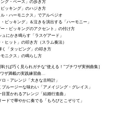
キング・ベース」の歩き方
・ピッキング」のハジき方
ラル・ハーモニクス」でアルペジオ
ロ・ピッキング」＆泣きを演出する「ハーモニー」
ガー・ピッキングのアクセント」の付け方
ッシュにかき鳴らす「ラスゲアード」
ー・ヒット」の叩き方（スラム奏法）
で弾く「タッピング」の叩き方
ーモニクス」の鳴らし方
う弾けば巧く見られガチな“使える！”プチワザ実例曲集］
チワザ満載の実践練習曲…
るソロ・アレンジ「大きな古時計」
突くブルージーな味わい「アメイジング・グレイス」
で一目置かれるアレンジ「結婚行進曲」
・リードで華やかに奏でる「もろびとこぞりて」