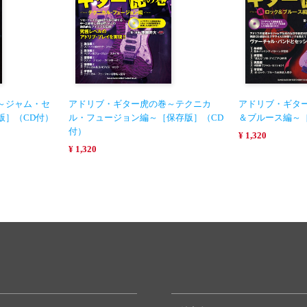
～ジャム・セ
アドリブ・ギター虎の巻～テクニカ
アドリブ・ギタ
版］（CD付）
ル・フュージョン編～［保存版］（CD
＆ブルース編～
付）
¥ 1,320
¥ 1,320