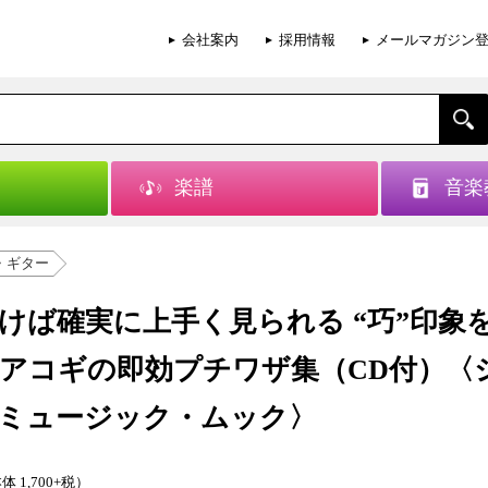
会社案内
採用情報
メールマガジン
楽譜
音楽
・ギター
けば確実に上手く見られる “巧”印象
アコギの即効プチワザ集（CD付）〈
ミュージック・ムック〉
体 1,700+税）