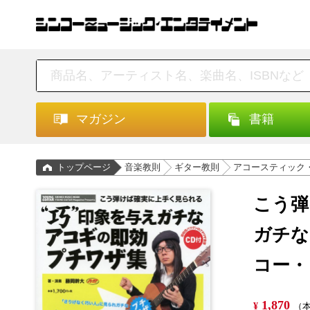
マガジン
書籍
トップページ
音楽教則
ギター教則
アコースティック
こう弾
ガチな
コー・
1,870
¥
（本