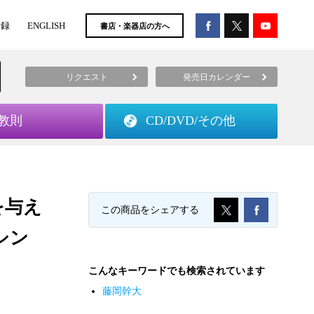
登録
ENGLISH
書店・楽器店の方へ
リクエスト
発売日カレンダー
教則
CD/DVD/
その他
を与え
この商品をシェアする
シン
こんなキーワードでも検索されています
藤岡幹大