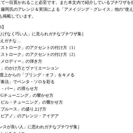
して一目置かれること必至です。また本文内で紹介しているプチワザを
、藤岡氏のアレンジ＆実演による「アメイジング・グレイス」他の“使え
も掲載しています。
S】
さりげなく巧い人」に見られガチなプチワザ集］
与えガチな…
・ストローク」のアクセントの付け方（1）
・ストローク」のアクセントの付け方（2）
＋メロディー」の弾き方
ト」のかけ方とヴァリエーション
ル2度上からの「プリング・オフ」をキメる
プ奏法」でペンタ・ソロを彩る
ド・バー」の滑らせ方
ンGチューニング」の響かせ方
ュビル・チューニング」の響かせ方
・ブルース」の盛り上げ方
＆ピアノ」のアレンジ・アイデア
センスが良い人」に思われガチなプチワザ集］