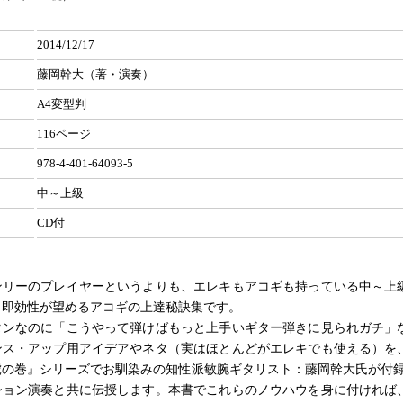
2014/12/17
藤岡幹大（著・演奏）
A4変型判
116ページ
978-4-401-64093-5
中～上級
CD付
ンリーのプレイヤーというよりも、エレキもアコギも持っている中～上
、即効性が望めるアコギの上達秘訣集です。
タンなのに「こうやって弾けばもっと上手いギター弾きに見られガチ」
ンス・アップ用アイデアやネタ（実はほとんどがエレキでも使える）を
虎の巻』シリーズでお馴染みの知性派敏腕ギタリスト：藤岡幹大氏が付録
ション演奏と共に伝授します。本書でこれらのノウハウを身に付ければ