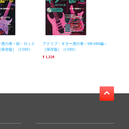
ー虎の巻～続・ロック
アドリブ・ギター虎の巻～HR/HM編～
［保存版］（CD付）
［保存版］（CD付）
¥ 1,320