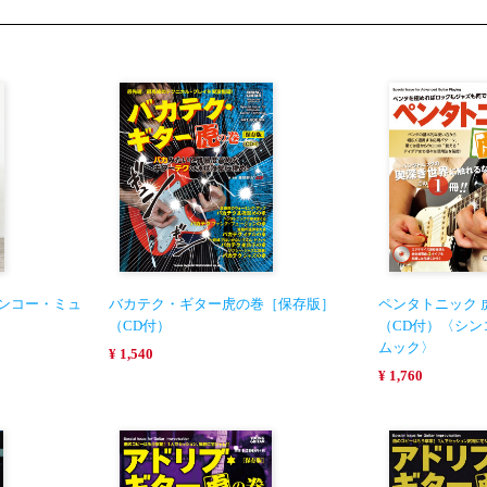
シンコー・ミュ
バカテク・ギター虎の巻［保存版］
ペンタトニック 
（CD付）
（CD付）〈シ
ムック〉
¥ 1,540
¥ 1,760