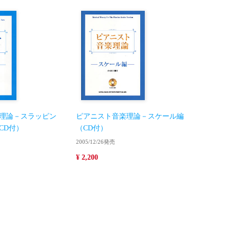
理論－スラッピン
ピアニスト音楽理論－スケール編
CD付）
（CD付）
2005/12/26発売
¥ 2,200