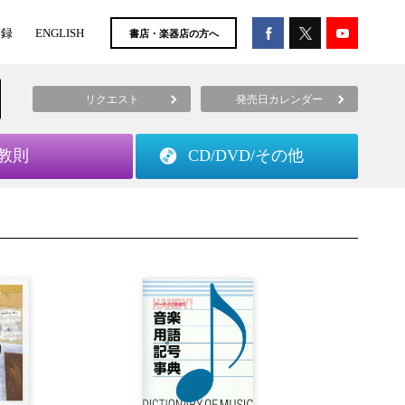
登録
ENGLISH
書店・楽器店の方へ
リクエスト
発売日カレンダー
教則
CD/DVD/
その他