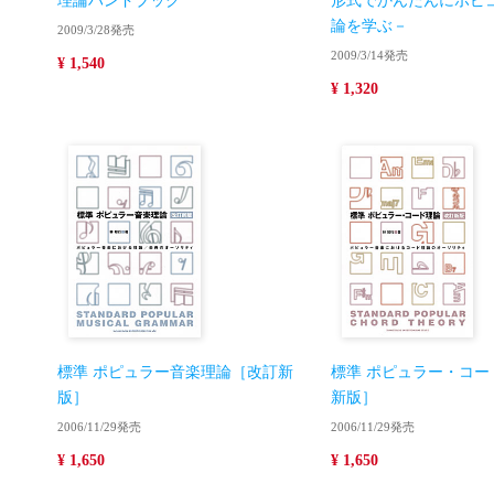
理論ハンドブック
形式でかんたんにポピ
論を学ぶ－
2009/3/28発売
2009/3/14発売
¥ 1,540
¥ 1,320
標準 ポピュラー音楽理論［改訂新
標準 ポピュラー・コー
版］
新版］
2006/11/29発売
2006/11/29発売
¥ 1,650
¥ 1,650