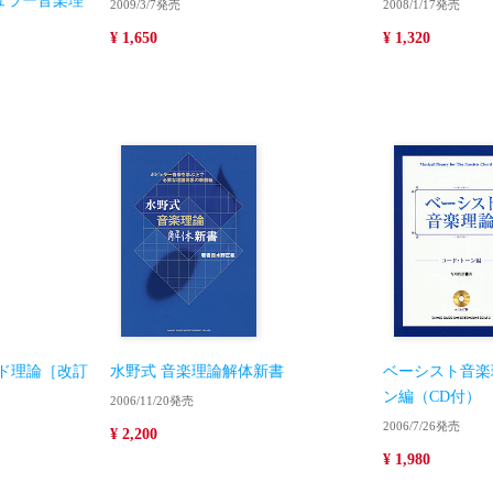
ュラー音楽理
2009/3/7発売
2008/1/17発売
¥ 1,650
¥ 1,320
ド理論［改訂
水野式 音楽理論解体新書
ベーシスト音楽
ン編（CD付）
2006/11/20発売
2006/7/26発売
¥ 2,200
¥ 1,980