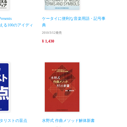
Presents
ケータイに便利な音楽用語・記号事
える100のアイディ
典
2010/3/12発売
¥ 1,430
ギタリストの盲点
水野式 作曲メソッド解体新書