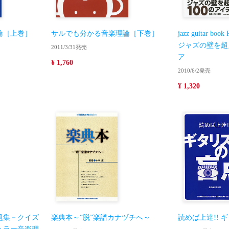
論［上巻］
サルでも分かる音楽理論［下巻］
jazz guitar book 
ジャズの壁を超
2011/3/31発売
ア
¥ 1,760
2010/6/2発売
¥ 1,320
題集－クイズ
楽典本～“脱”楽譜カナヅチへ～
読めば上達!! 