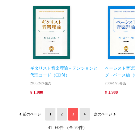
ギタリスト音楽理論－テンションと
ベーシスト音楽
代理コード（CD付）
グ・ベース編（
2006/2/24発売
2006/1/25発売
¥ 1,980
¥ 1,980
前のページ
1
2
3
4
次のページ
41
-
60件 （全 70件）