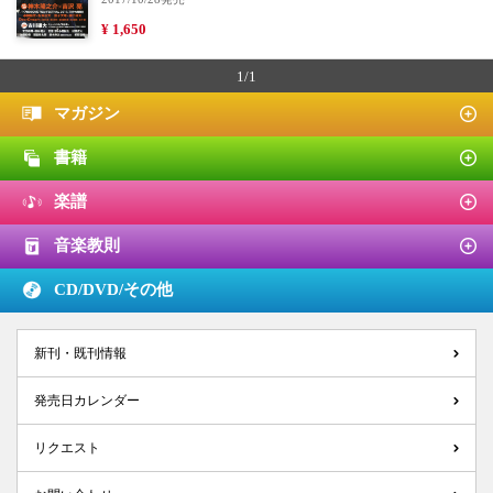
¥ 1,650
1/1
マガジン
書籍
楽譜
音楽教則
CD/DVD/
その他
新刊・既刊情報
発売日カレンダー
リクエスト