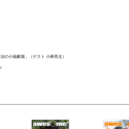
治の小福劇場」（ゲスト 小林亮太）
u