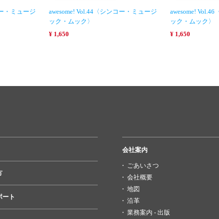
シンコー・ミュージ
awesome! Vol.44〈シンコー・ミュージ
awesome! Vo
ック・ムック〉
ック・ムック〉
¥ 1,650
¥ 1,650
会社案内
ごあいさつ
方
会社概要
地図
ポート
沿革
業務案内 - 出版