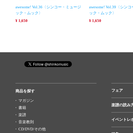
awesome! Vol.36〈シンコー・ミュージ
awesome! Vol.39〈
ック・ムック〉
ック・ムック〉
¥ 1,650
¥ 1,650
フェア
商品を探す
マガジン
楽譜の読み
書籍
楽譜
イベントレ
音楽教則
CD/DVD/その他