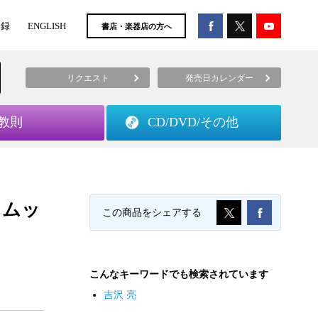
登録
ENGLISH
書店・楽器店の方へ
リクエスト
発売日カレンダー
教則
CD/DVD/
その他
・ムッ
この商品をシェアする
こんなキーワードでも検索されています
吉沢 亮