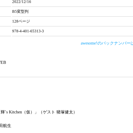
2022/12/16
B5変型判
128ページ
978-4-401-65313-3
awesome!のバックナンバ
 WEB
’s Kitchen（仮）」（ゲスト 猪塚健太）
田航生