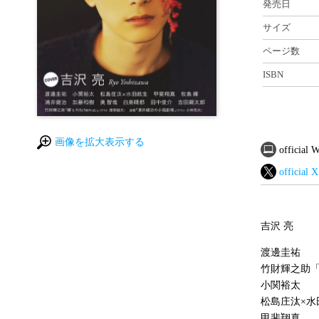
発売日
サイズ
ページ数
ISBN
画像を拡大表示する
official
official X
吉沢 亮
渡邊圭祐
竹財輝之助「輝
小関裕太
松島庄汰×水
甲斐翔真