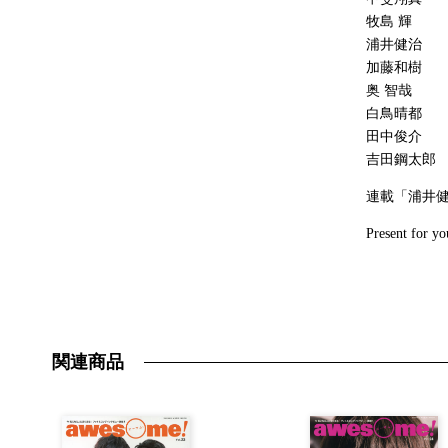
牧島 輝
浦井健治
加藤和樹
奥 智哉
白鳥晴都
田中俊介
吉田鋼太郎
連載「浦井健
Present for yo
関連商品