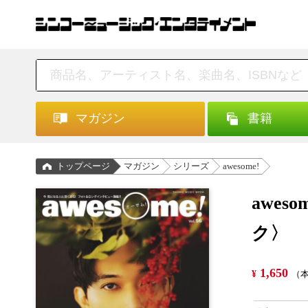
マガジン
書籍
トップページ
マガジン
シリーズ
awesome!
awes
ク〉
1,650
¥
（本