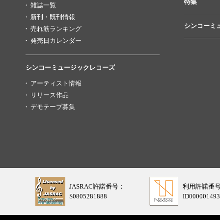
特集
雑誌一覧
新刊・既刊情報
シンコーミ
売れ筋ランキング
発売日カレンダー
シンコーミュージックレコーズ
アーティスト情報
リリース作品
デモテープ募集
JASRAC許諾番号：
利用許諾番
S0805281888
ID000001493