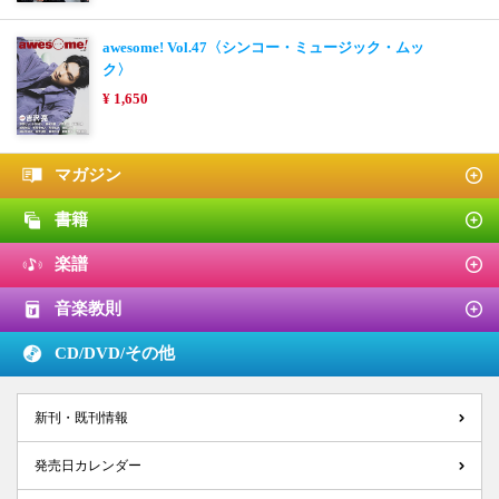
awesome! Vol.47〈シンコー・ミュージック・ムッ
ク〉
¥ 1,650
マガジン
書籍
楽譜
音楽教則
CD/DVD/
その他
新刊・既刊情報
発売日カレンダー