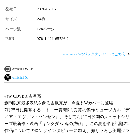
発売日
2026/07/15
サイズ
A4判
ページ数
128ページ
ISBN
978-4-401-65736-0
awesome!のバックナンバーはこちら
official WEB
official X
◎W COVER 吉沢亮
創刊以来最多表紙を飾る吉沢亮が、今夏もWカバーに登場！
7月25日に開幕する、トニー賞6部門受賞の傑作ミュージカル『デ
ィア・エヴァン・ハンセン』、そして7月17日公開の大ヒットシリ
ーズ最新作・映画『キングダム 魂の決戦』、この夏を彩る話題の2
作品についてのロングインタビューに加え、撮り下ろし美麗グラ