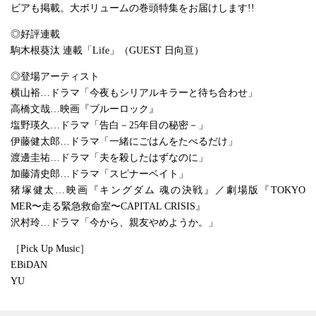
ビアも掲載。大ボリュームの巻頭特集をお届けします!!
◎好評連載
駒木根葵汰 連載「Life」（GUEST 日向亘）
◎登場アーティスト
横山裕…ドラマ「今夜もシリアルキラーと待ち合わせ」
高橋文哉…映画『ブルーロック』
塩野瑛久…ドラマ「告白－25年目の秘密－」
伊藤健太郎…ドラマ「一緒にごはんをたべるだけ」
渡邊圭祐…ドラマ「夫を殺したはずなのに」
加藤清史郎…ドラマ「スピナーベイト」
猪塚健太…映画『キングダム 魂の決戦』／劇場版『TOKYO
MER〜走る緊急救命室〜CAPITAL CRISIS』
沢村玲…ドラマ「今から、親友やめようか。」
［Pick Up Music］
EBiDAN
YU