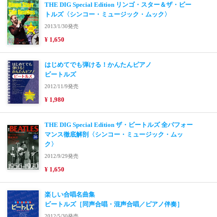
THE DIG Special Edition リンゴ・スター＆ザ・ビー
トルズ〈シンコー・ミュージック・ムック〉
2013/1/30発売
¥ 1,650
はじめてでも弾ける！かんたんピアノ
ビートルズ
2012/11/9発売
¥ 1,980
THE DIG Special Edition ザ・ビートルズ 全パフォー
マンス徹底解剖〈シンコー・ミュージック・ムッ
ク〉
2012/9/29発売
¥ 1,650
楽しい合唱名曲集
ビートルズ［同声合唱・混声合唱／ピアノ伴奏］
2012/5/30発売