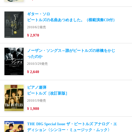
ギター・ソロ
ビートルズの名曲あつめました。（模範演奏CD付）
2010/6/2発売
¥ 2,970
ノーザン・ソングス～誰がビートルズの林檎をかじ
ったのか
2010/3/29発売
¥ 2,640
ピアノ連弾
ビートルズ［改訂新版］
2010/1/9発売
¥ 1,980
THE DIG Special Issue ザ・ビートルズ アナログ・エ
ディション〈シンコー・ミュージック・ムック〉