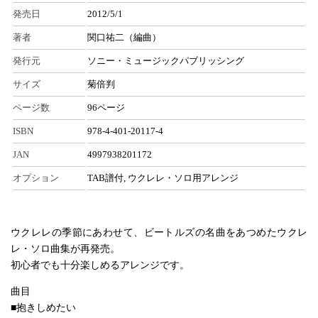
発売日
2012/5/1
著者
関口祐二（編曲）
発行元
ソニー・ミュージックパブリッシング
サイズ
菊倍判
ページ数
96ページ
ISBN
978-4-401-20117-4
JAN
4997938201172
オプション
TAB譜付, ウクレレ・ソロ用アレンジ
ウクレレの季節にあわせて、ビートルズの名曲をあつめたウクレ
レ・ソロ曲集が再発売。
初心者でも十分楽しめるアレンジです。
曲目
■抱きしめたい