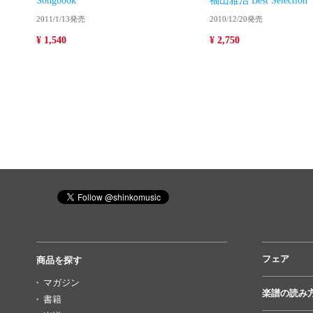
Songbook
福山雅治 Best Selection
2011/1/13発売
2010/12/20発売
¥ 1,540
¥ 2,750
フェア
商品を探す
マガジン
楽譜の読み
書籍