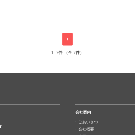
1
1
-
7件 （全 7件）
会社案内
ごあいさつ
方
会社概要