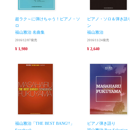
超ラク～に弾けちゃう！ピアノ・ソ
ピアノ・ソロ＆弾き語
ロ
ン
福山雅治 名曲集
福山雅治
2016/12/07発売
2016/11/24発売
¥ 1,980
¥ 2,640
福山雅治「THE BEST BANG!!」
ピアノ弾き語り