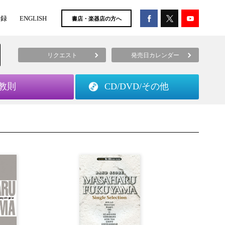
登録
ENGLISH
書店・楽器店の方へ
リクエスト
発売日カレンダー
教則
CD/DVD/
その他