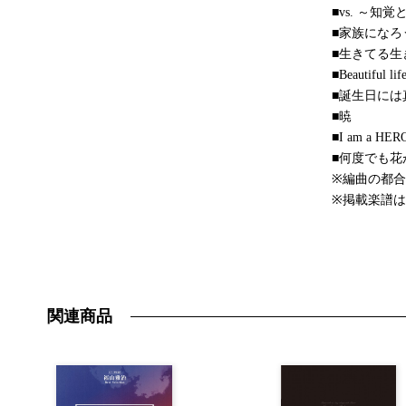
■vs. ～知
■家族になろ
■生きてる生
■Beautiful lif
■誕生日には
■暁
■I am a HER
■何度でも花
※編曲の都
※掲載楽譜
関連商品