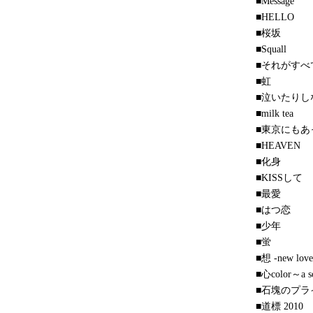
■Message
■HELLO
■桜坂
■Squall
■それがすべ
■虹
■泣いたりし
■milk tea
■東京にもあ
■HEAVEN
■化身
■KISSして
■最愛
■はつ恋
■少年
■蛍
■想 -new love
■心color～a so
■石塊のプラ
■道標 2010