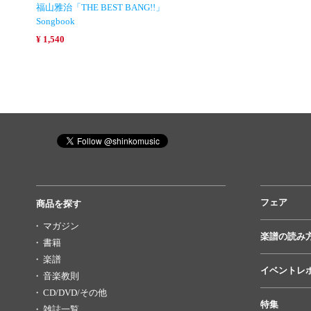
福山雅治「THE BEST BANG!!」
Songbook
¥ 1,540
フェア
商品を探す
マガジン
楽譜の読み
書籍
楽譜
イベントレ
音楽教則
CD/DVD/その他
特集
雑誌一覧