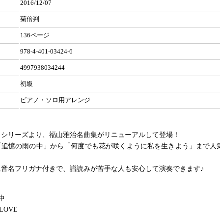
2016/12/07
菊倍判
136ページ
978-4-401-03424-6
4997938034244
初級
ピアノ・ソロ用アレンジ
」シリーズより、福山雅治名曲集がリニューアルして登場！
「追憶の雨の中」から「何度でも花が咲くように私を生きよう」まで人気
に音名フリガナ付きで、譜読みが苦手な人も安心して演奏できます♪
中
 LOVE