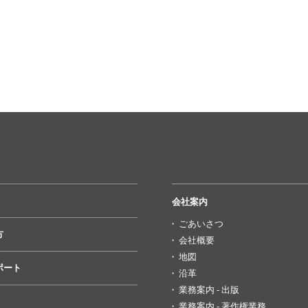
会社案内
ごあいさつ
方
会社概要
地図
ポート
沿革
業務案内 - 出版
業務案内 - 著作権業務