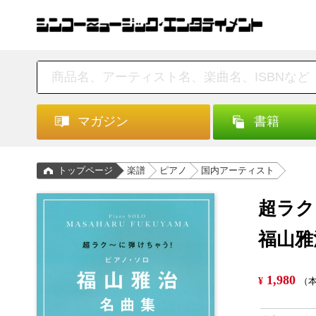
マガジン
書籍
トップページ
楽譜
ピアノ
国内アーティスト
超ラク
福山雅
1,980
¥
（本