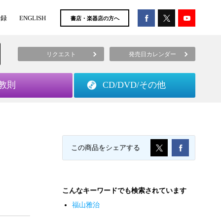
登録
ENGLISH
書店・楽器店の方へ
リクエスト
発売日カレンダー
教則
CD/DVD/
その他
この商品をシェアする
こんなキーワードでも検索されています
福山雅治