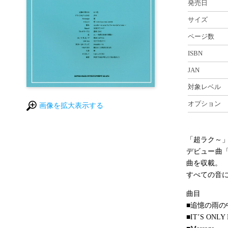
発売日
サイズ
ページ数
ISBN
JAN
対象レベル
オプション
画像を拡大表示する
「超ラク～
デビュー曲
曲を収載。
すべての音
曲目
■追憶の雨の
■IT’S ONLY