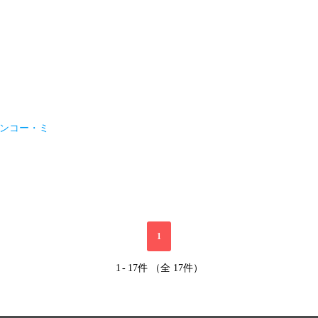
1〈シンコー・ミ
1
1
-
17件 （全 17件）