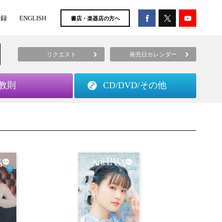
登録
ENGLISH
書店・楽器店の方へ
リクエスト
発売日カレンダー
教則
CD/DVD/
その他