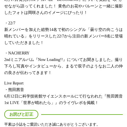
せながら語ってくれました！ 黄色のお花やバルーンと一緒に撮影
したフォトは岡咲さんのイメージにぴったり！
・22/7
新メンバーを加えた総勢14名で初のシングル「曇り空の向こうは
晴れている」をリリースした22/7から注目の新メンバー8名に登場
していただきました！
・NACHERRY
2ndミニアルバム『Now Loading!!』についてお聞きしました。撮り
下ろし写真やインタビューから、まるで双子のようなお二人の仲
の良さが伝わってきます！
Live Report
・熊田茜音
6月12日に科学技術館サイエンスホールにて行なわれた『熊田茜音
1st LIVE「世界が晴れたら」』のライヴレポを掲載！
お詫びと訂正
平素は小誌をご愛読いただき誠にありがとうございます。