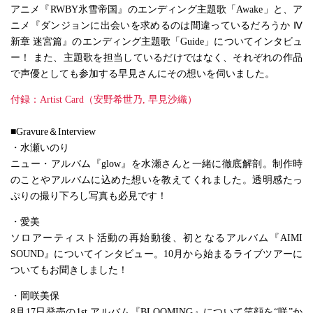
アニメ『RWBY氷雪帝国』のエンディング主題歌「Awake」と、ア
ニメ『ダンジョンに出会いを求めるのは間違っているだろうか Ⅳ
新章 迷宮篇』のエンディング主題歌「Guide」についてインタビュ
ー！ また、主題歌を担当しているだけではなく、それぞれの作品
で声優としても参加する早見さんにその想いを伺いました。
付録：Artist Card（安野希世乃, 早見沙織）
■Gravure＆Interview
・水瀬いのり
ニュー・アルバム『glow』を水瀬さんと一緒に徹底解剖。制作時
のことやアルバムに込めた想いを教えてくれました。透明感たっ
ぷりの撮り下ろし写真も必見です！
・愛美
ソロアーティスト活動の再始動後、初となるアルバム『AIMI
SOUND』についてインタビュー。10月から始まるライブツアーに
ついてもお聞きしました！
・岡咲美保
8月17日発売の1st アルバム『BLOOMING』について笑顔を“咲”か