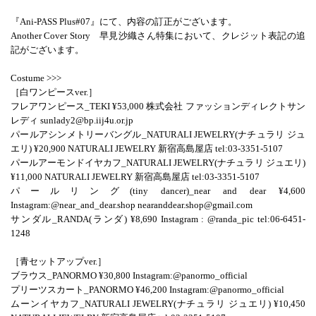
『Ani-PASS Plus#07』にて、内容の訂正がございます。
Another Cover Story 早見沙織さん特集において、クレジット表記の追
記がございます。
Costume >>>
［白ワンピースver.］
フレアワンピース_TEKI ¥53,000 株式会社 ファッションディレクトサン
レディ sunlady2@bp.iij4u.or.jp
パールアシンメトリーバングル_NATURALI JEWELRY(ナチュラリ ジュ
エリ) ¥20,900 NATURALI JEWELRY 新宿高島屋店 tel:03-3351-5107
パールアーモンドイヤカフ_NATURALI JEWELRY(ナチュラリ ジュエリ)
¥11,000 NATURALI JEWELRY 新宿高島屋店 tel:03-3351-5107
パールリング(tiny dancer)_near and dear ¥4,600
Instagram:@near_and_dear.shop nearanddear.shop@gmail.com
サンダル_RANDA(ランダ) ¥8,690 Instagram : @randa_pic tel:06-6451-
1248
［青セットアップver.］
ブラウス_PANORMO ¥30,800 Instagram:@panormo_official
プリーツスカート_PANORMO ¥46,200 Instagram:@panormo_official
ムーンイヤカフ_NATURALI JEWELRY(ナチュラリ ジュエリ) ¥10,450