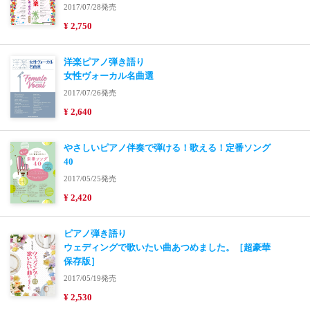
2017/07/28発売
¥ 2,750
洋楽ピアノ弾き語り
女性ヴォーカル名曲選
2017/07/26発売
¥ 2,640
やさしいピアノ伴奏で弾ける！歌える！定番ソング
40
2017/05/25発売
¥ 2,420
ピアノ弾き語り
ウェディングで歌いたい曲あつめました。［超豪華
保存版］
2017/05/19発売
¥ 2,530