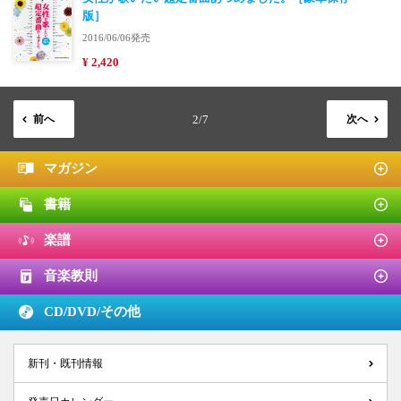
版］
2016/06/06発売
¥ 2,420
前へ
2/7
次へ
マガジン
書籍
楽譜
音楽教則
CD/DVD/
その他
新刊・既刊情報