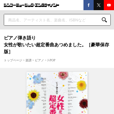
ピアノ弾き語り
女性が歌いたい超定番曲あつめました。［豪華保存
版］
トップページ
>
楽譜
>
ピアノ
>
J-POP