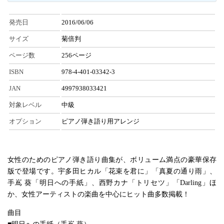
発売日
2016/06/06
サイズ
菊倍判
ページ数
256ページ
ISBN
978-4-401-03342-3
JAN
4997938033421
対象レベル
中級
オプション
ピアノ弾き語り用アレンジ
女性のためのピアノ弾き語り曲集が、ボリューム満点の豪華保存
版で登場です。宇多田ヒカル「花束を君に」「真夏の通り雨」、
手嶌 葵「明日への手紙」、西野カナ「トリセツ」「Darling」ほ
か、女性アーティストの楽曲を中心にヒット曲多数掲載！
曲目