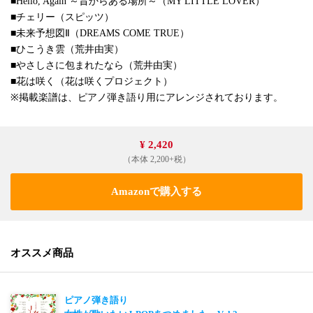
■Hello, Again ～昔からある場所～（MY LITTLE LOVER）
■チェリー（スピッツ）
■未来予想図Ⅱ（DREAMS COME TRUE）
■ひこうき雲（荒井由実）
■やさしさに包まれたなら（荒井由実）
■花は咲く（花は咲くプロジェクト）
※掲載楽譜は、ピアノ弾き語り用にアレンジされております。
¥ 2,420
（本体 2,200+税）
Amazonで購入する
オススメ商品
ピアノ弾き語り