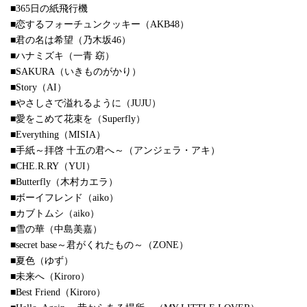
■365日の紙飛行機
■恋するフォーチュンクッキー（AKB48）
■君の名は希望（乃木坂46）
■ハナミズキ（一青 窈）
■SAKURA（いきものがかり）
■Story（AI）
■やさしさで溢れるように（JUJU）
■愛をこめて花束を（Superfly）
■Everything（MISIA）
■手紙～拝啓 十五の君へ～（アンジェラ・アキ）
■CHE.R.RY（YUI）
■Butterfly（木村カエラ）
■ボーイフレンド（aiko）
■カブトムシ（aiko）
■雪の華（中島美嘉）
■secret base～君がくれたもの～（ZONE）
■夏色（ゆず）
■未来へ（Kiroro）
■Best Friend（Kiroro）