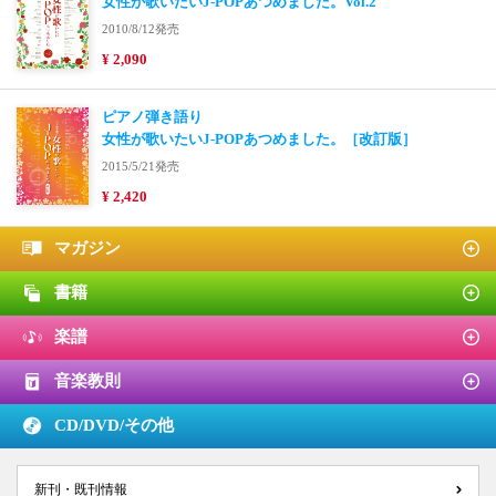
女性が歌いたいJ-POPあつめました。Vol.2
2010/8/12発売
¥ 2,090
ピアノ弾き語り
女性が歌いたいJ-POPあつめました。［改訂版］
2015/5/21発売
¥ 2,420
マガジン
書籍
楽譜
音楽教則
CD/DVD/
その他
新刊・既刊情報