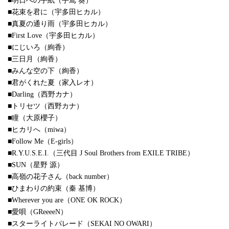
■明日への手紙（手嶌 葵）
■花束を君に（宇多田ヒカル）
■真夏の通り雨（宇多田ヒカル）
■First Love（宇多田ヒカル）
■にじいろ（絢香）
■三日月（絢香）
■みんな空の下（絢香）
■君がくれた夏（家入レオ）
■Darling（西野カナ）
■トリセツ（西野カナ）
■瞳（大原櫻子）
■ヒカリへ（miwa）
■Follow Me（E-girls）
■R.Y.U.S.E.I.（三代目 J Soul Brothers from EXILE TRIBE）
■SUN（星野 源）
■高嶺の花子さん（back number）
■ひまわりの約束（秦 基博）
■Wherever you are（ONE OK ROCK）
■愛唄（GReeeeN）
■スターライトパレード（SEKAI NO OWARI）