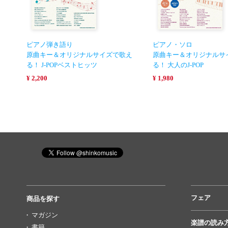
ピアノ弾き語り
ピアノ・ソロ
原曲キー＆オリジナルサイズで歌え
原曲キー＆オリジナルサ
る！ J-POPベストヒッツ
る！ 大人のJ-POP
¥ 2,200
¥ 1,980
フェア
商品を探す
マガジン
楽譜の読み
書籍