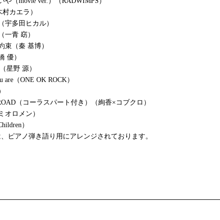
（movie ver.）（RADWIMPS）
ly（木村カエラ）
（宇多田ヒカル）
（一青 窈）
約束（秦 基博）
橋 優）
ong（星野 源）
you are（ONE OK ROCK）
）
NG ROAD（コーラスパート付き）（絢香×コブクロ）
レミオロメン）
hildren）
は、ピアノ弾き語り用にアレンジされております。