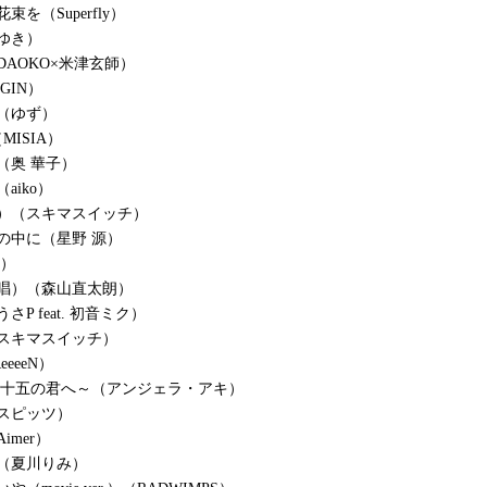
束を（Superfly）
ゆき）
DAOKO×米津玄師）
GIN）
（ゆず）
g（MISIA）
（奥 華子）
aiko）
）（スキマスイッチ）
の中に（星野 源）
源）
唱）（森山直太朗）
さP feat. 初音ミク）
スキマスイッチ）
eeeN）
 十五の君へ～（アンジェラ・アキ）
スピッツ）
imer）
（夏川りみ）