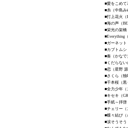
■愛をこめて花
■糸（中島み
■打上花火（
■海の声（BE
■栄光の架橋
■Everythin
■ガーネット
■カブトムシ（
■奏（かなで
■くだらない
■恋（星野 
■さくら（独
■千本桜（黒う
■全力少年（
■キセキ（GRe
■手紙～拝啓
■チェリー（
■蝶々結び（A
■涙そうそう