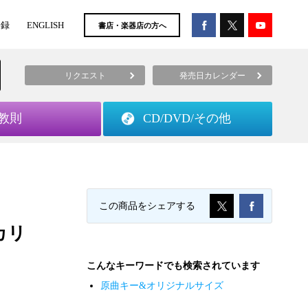
登録
ENGLISH
書店・楽器店の方へ
リクエスト
発売日カレンダー
教則
CD/DVD/
その他
この商品をシェアする
カリ
こんなキーワードでも検索されています
原曲キー&オリジナルサイズ