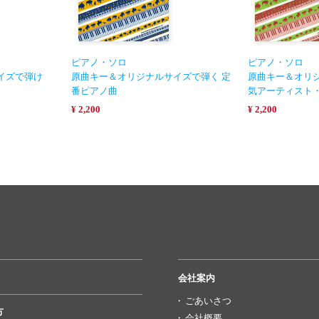
ピアノ・ソロ
ピアノ・ソロ
イズで弾け
原曲キー＆オリジナルサイズで弾く 定
原曲キー＆オリジ
番ピアノ曲
気アーティスト
¥ 2,200
¥ 2,200
会社案内
ごあいさつ
方
会社概要