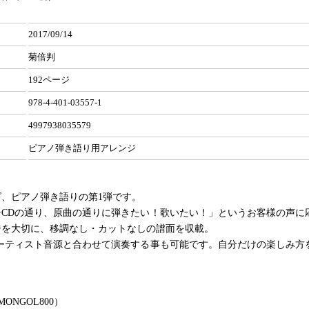
2017/09/14
菊倍判
192ページ
978-4-401-03557-1
4997938035579
ピアノ弾き語り用アレンジ
、ピアノ弾き語りの第1弾です。
をCDの通り、原曲の通りに弾きたい！歌いたい！」というお客様の声に
ジを大切に、移調なし・カットなしの譜面を収載。
アーティスト音源と合わせて演奏する事も可能です。自分だけの楽しみ方
ONGOL800）