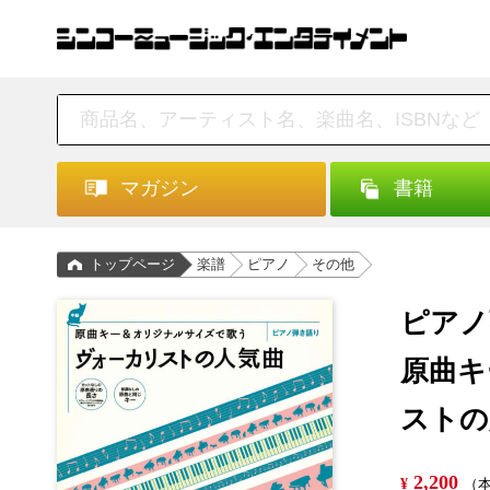
マガジン
書籍
トップページ
楽譜
ピアノ
その他
ピアノ
原曲キ
ストの
2,200
¥
（本