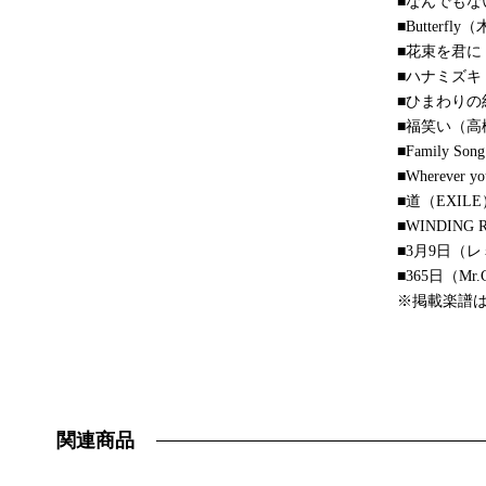
■なんでもないや
■Butterf
■花束を君に
■ハナミズキ
■ひまわりの
■福笑い（高
■Family S
■Wherever 
■道（EXILE
■WINDI
■3月9日（
■365日（Mr.C
※掲載楽譜
関連商品