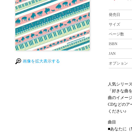
発売日
サイズ
ページ数
ISBN
JAN
画像を拡大表示する
オプション
人気シリーズ
「好きな曲
曲のイメー
CDなどの
ください♪
曲目
■あなたに（M