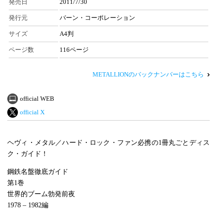
発売日
2011/7/30
発行元
バーン・コーポレーション
サイズ
A4判
ページ数
116ページ
METALLIONのバックナンバーはこちら
official WEB
official X
ヘヴィ・メタル／ハード・ロック・ファン必携の1冊丸ごとディス
ク・ガイド！
鋼鉄名盤徹底ガイド
第1巻
世界的ブーム勃発前夜
1978 – 1982編