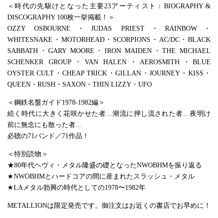
＜時代の先駆けとなった主要23アーティスト：BIOGRAPHY &
DISCOGRAPHY 100枚一挙掲載！＞
OZZY OSBOURNE・JUDAS PRIEST・RAINBOW・
WHITESNAKE・MOTORHEAD・SCORPIONS・AC/DC・BLACK
SABBATH・GARY MOORE・IRON MAIDEN・THE MICHAEL
SCHENKER GROUP・VAN HALEN・AEROSMITH・BLUE
OYSTER CULT・CHEAP TRICK・GILLAN・JOURNEY・KISS・
QUEEN・RUSH・SAXON・THIN LIZZY・UFO
＜鋼鉄名盤ガイド1978-1982編＞
続く時代に大きく花咲かせた者…潮流に押し流された者…夜明け
前に無念にも散った者…
必聴の71バンド／71作品！
＜特別読物＞
★80年代ヘヴィ・メタル隆盛の礎となったNWOBHMを振り返る
★NWOBHMとハードコアの間に産まれたスラッシュ・メタル
★LAメタル勃興の時代としての1978〜1982年
METALLIONは限定発売です。御注文はお近くの書店でお早めに！