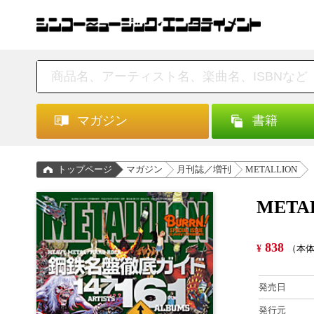
マガジン
書籍
トップページ
マガジン
月刊誌／増刊
METALLION
METAL
838
¥
（本体
発売日
発行元