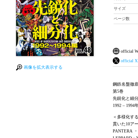
サイズ
ページ数
official
official X
画像を拡大表示する
鋼鉄名盤徹
第5巻
先鋭化と細
1992 – 199
＜多様化する
貫いた10アーテ
PANTERA・