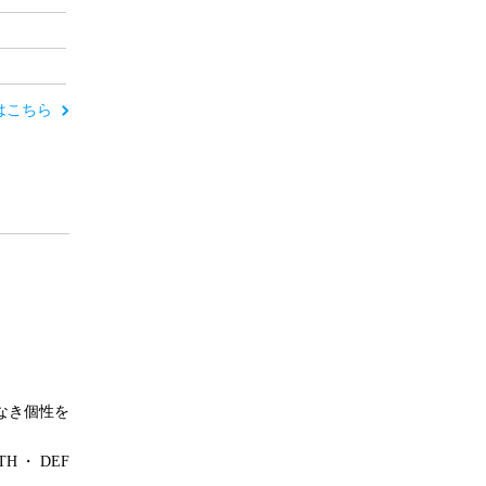
ーはこちら
なき個性を
ITH・DEF