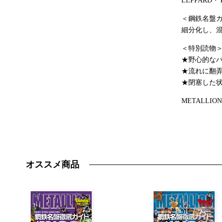
LEPPARD・
＜鋼鉄名盤ガイ
細分化し、混
＜特別読物
★野心的な
★流れに翻
★閉塞した
METALL
オススメ商品