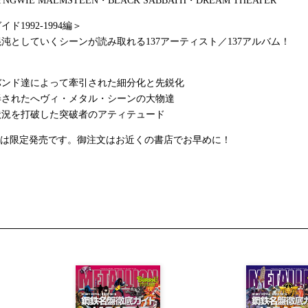
YNGWIE MALMSTEEN・BLACK SABBATH・DREAM THEATER
ド1992-1994編＞
沌としていくシーンが読み取れる137アーティスト／137アルバム！
＞
バンド達によって牽引された細分化と先鋭化
弄されたへヴィ・メタル・シーンの大物達
状況を打破した突破者のアティテュード
IONは限定発売です。御注文はお近くの書店でお早めに！