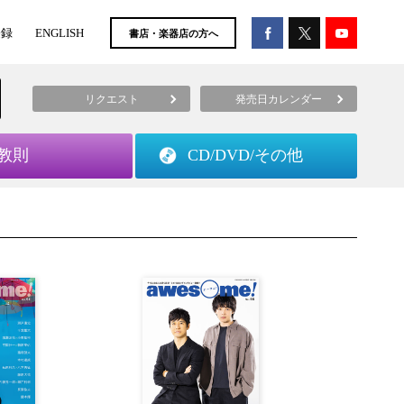
登録
ENGLISH
書店・楽器店の方へ
リクエスト
発売日カレンダー
教則
CD/DVD/
その他