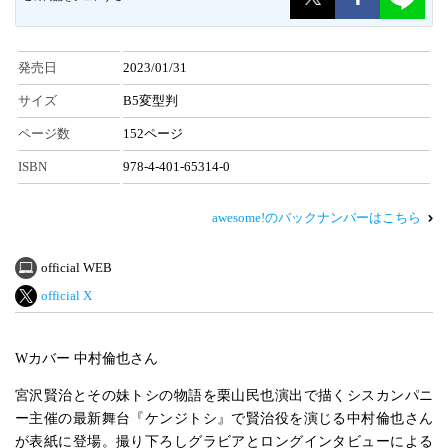
発売日
2023/01/31
サイズ
B5変型判
ページ数
152ページ
ISBN
978-4-401-65314-0
awesome!のバックナンバーはこちら
official WEB
official X
Wカバー 中村倫也さん
宮沢賢治とその妹トシの物語を栗山民也演出で描くシスカンパニ
ー主催の最新舞台『ケンジトシ』で賢治役を演じる中村倫也さん
が表紙に登場。撮り下ろしグラビアとロングインタビューによる