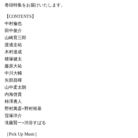
巻頭特集をお届けいたします。
【CONTENTS】
中村倫也
田中俊介
山崎育三郎
渡邊圭祐
木村達成
猪塚健太
藤原大祐
中川大輔
矢部昌暉
山中柔太朗
内海啓貴
柿澤勇人
野村萬斎×野村裕基
窪塚洋介
滝藤賢一×渋谷すばる
［Pick Up Music］