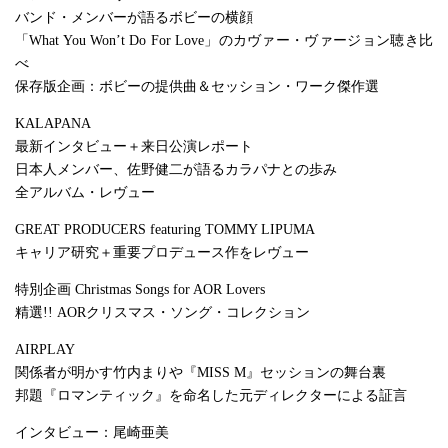
バンド・メンバーが語るボビーの横顔
「What You Won’t Do For Love」のカヴァー・ヴァージョン聴き比
べ
保存版企画：ボビーの提供曲＆セッション・ワーク傑作選
KALAPANA
最新インタビュー＋来日公演レポート
日本人メンバー、佐野健二が語るカラパナとの歩み
全アルバム・レヴュー
GREAT PRODUCERS featuring TOMMY LIPUMA
キャリア研究＋重要プロデュース作をレヴュー
特別企画 Christmas Songs for AOR Lovers
精選!! AORクリスマス・ソング・コレクション
AIRPLAY
関係者が明かす竹内まりや『MISS M』セッションの舞台裏
邦題『ロマンティック』を命名した元ディレクターによる証言
インタビュー：尾崎亜美