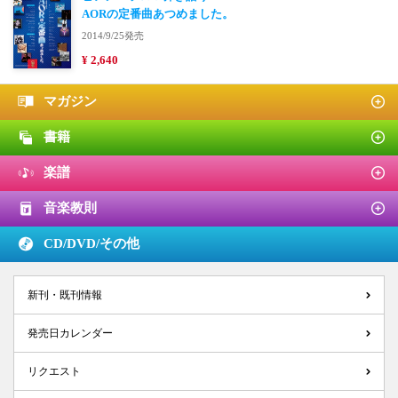
AORの定番曲あつめました。
2014/9/25発売
¥ 2,640
マガジン
書籍
楽譜
音楽教則
CD/DVD/
その他
新刊・既刊情報
発売日カレンダー
リクエスト