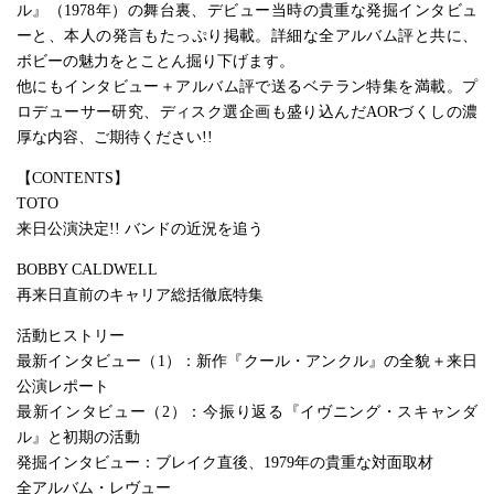
ル』（1978年）の舞台裏、デビュー当時の貴重な発掘インタビュ
ーと、本人の発言もたっぷり掲載。詳細な全アルバム評と共に、
ボビーの魅力をとことん掘り下げます。
他にもインタビュー＋アルバム評で送るベテラン特集を満載。プ
ロデューサー研究、ディスク選企画も盛り込んだAORづくしの濃
厚な内容、ご期待ください!!
【CONTENTS】
TOTO
来日公演決定!! バンドの近況を追う
BOBBY CALDWELL
再来日直前のキャリア総括徹底特集
活動ヒストリー
最新インタビュー（1）：新作『クール・アンクル』の全貌＋来日
公演レポート
最新インタビュー（2）：今振り返る『イヴニング・スキャンダ
ル』と初期の活動
発掘インタビュー：ブレイク直後、1979年の貴重な対面取材
全アルバム・レヴュー