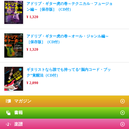
アドリブ・ギター虎の巻～テクニカル・フュージョ
ン編～［保存版］（CD付）
¥ 1,320
アドリブ・ギター虎の巻～オール・ジャンル編～
［保存版］（CD付）
¥ 1,320
ギタリストなら誰でも持ってる“脳内コード・ブッ
ク”覚醒法（CD付）
¥ 2,090
マガジン
書籍
楽譜