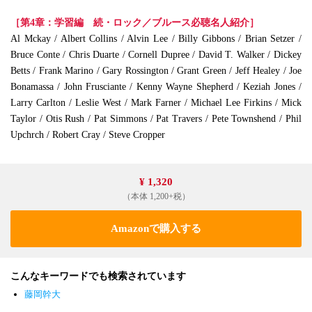
［第4章：学習編 続・ロック／ブルース必聴名人紹介］
Al Mckay / Albert Collins / Alvin Lee / Billy Gibbons / Brian Setzer /
Bruce Conte / Chris Duarte / Cornell Dupree / David T. Walker / Dickey
Betts / Frank Marino / Gary Rossington / Grant Green / Jeff Healey / Joe
Bonamassa / John Frusciante / Kenny Wayne Shepherd / Keziah Jones /
Larry Carlton / Leslie West / Mark Farner / Michael Lee Firkins / Mick
Taylor / Otis Rush / Pat Simmons / Pat Travers / Pete Townshend / Phil
Upchrch / Robert Cray / Steve Cropper
¥ 1,320
（本体 1,200+税）
Amazonで購入する
こんなキーワードでも検索されています
藤岡幹大