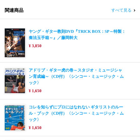
関連商品
すべて見る
ヤング・ギター教則DVD『TRICK BOX：SP～特製：
奏法玉手箱～』／藤岡幹大
¥ 3,850
アドリブ・ギター虎の巻～スタジオ・ミュージシャ
ン育成編～（CD付）〈シンコー・ミュージック・ム
ック〉
¥ 1,650
コレを知らずにプロにはなれない ギタリストのルー
ル・ブック（CD付）〈シンコー・ミュージック・ム
ック〉
¥ 1,650