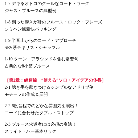
1-7 デキるオトコのクールなコード・ワーク
ジャズ・ブルースの典型例
1-8 濁った響きが肝のブルース・ロック・フレーズ
ジミヘン風豪快バッキング
1-9 半音上からのコード・アプローチ
SRV系テキサス・シャッフル
1-10 ターン・アラウンドを含む常套句
古典的な8小節ブルース
［第2章：練習編 “使える”ソロ・アイデアの体得］
2-1 聴き手を惹きつけるシンプルなアドリブ例
モチーフの作成＆展開
2-2 6度音程でのどかな雰囲気を演出！
コードに合わせたダブル・ストップ
2-3 ブルース求道者には必須の奏法！
スライド・バー基本リック