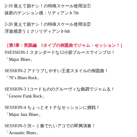
2-19 覚えて損ナシ！の特殊スケール使用法①
抜群のテンション感：リディアン♭7th
2-20 覚えて損ナシ！の特殊スケール使用法②
浮遊感漂うミクソリディアン♭6th
［第3章：実践編 5タイプの例題曲でジャム・セッション！］
SSESSION-1 スタンダードな12小節ブルースでインプロ！
「Major Blues」
SESSION-2 アドリブしやすい王道スタイルの例題曲！
「70’s Blues Rock」
SESSION-3 1コードもののグルーヴィな曲調でジャムる！
「Groove Funk Rock」
SESSION-4 ちょっとオトナなセッションに挑戦！
「Major Jazz Blues」
SESSION-5 渋～く奏でたいアコでの即興演奏！
「Acousitic Blues」