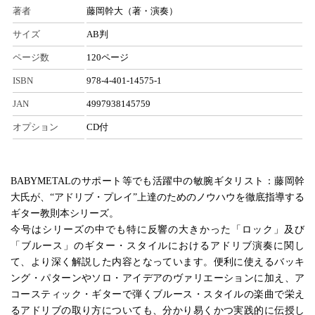
著者
藤岡幹大（著・演奏）
サイズ
AB判
ページ数
120ページ
ISBN
978-4-401-14575-1
JAN
4997938145759
オプション
CD付
BABYMETALのサポート等でも活躍中の敏腕ギタリスト：藤岡幹
大氏が、“アドリブ・プレイ”上達のためのノウハウを徹底指導する
ギター教則本シリーズ。
今号はシリーズの中でも特に反響の大きかった「ロック」及び
「ブルース」のギター・スタイルにおけるアドリブ演奏に関し
て、より深く解説した内容となっています。便利に使えるバッキ
ング・パターンやソロ・アイデアのヴァリエーションに加え、ア
コースティック・ギターで弾くブルース・スタイルの楽曲で栄え
るアドリブの取り方についても、分かり易くかつ実践的に伝授し