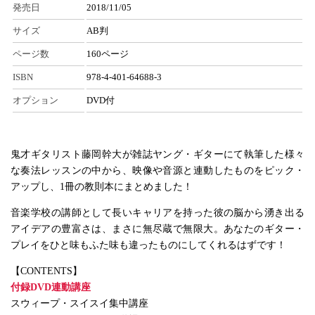
発売日
2018/11/05
サイズ
AB判
ページ数
160ページ
ISBN
978-4-401-64688-3
オプション
DVD付
鬼才ギタリスト藤岡幹大が雑誌ヤング・ギターにて執筆した様々
な奏法レッスンの中から、映像や音源と連動したものをピック・
アップし、1冊の教則本にまとめました！
音楽学校の講師として長いキャリアを持った彼の脳から湧き出る
アイデアの豊富さは、まさに無尽蔵で無限大。あなたのギター・
プレイをひと味もふた味も違ったものにしてくれるはずです！
【CONTENTS】
付録DVD連動講座
スウィープ・スイスイ集中講座