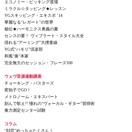
エコノミー・ピッキング道場
ミラクル☆タッピング★レッスン
YGスキッピング・エキスポ ’14
華麗なる“レガート”の世界
秘伝★ハーモニクス奥義の書
センスの要！ ヴィブラート・スタイル大全
揺れる“アーミング”大捜査線
YG式“ハモリ”倶楽部
和風“奏”本家
完全無欠のセッション・フレーズ100
ウェヴ音源連動講座
チョーキング・バスターズ
変拍子でGO！
メトロノーム・エキスパート
刻んで歌え!! 憧れの“ヴォーカル・ギター”習得術
奏力測定センター試験
コラム
“顔芸”めっちゃたくさん！