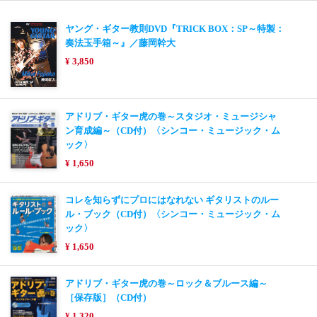
ヤング・ギター教則DVD『TRICK BOX：SP～特製：
奏法玉手箱～』／藤岡幹大
¥ 3,850
アドリブ・ギター虎の巻～スタジオ・ミュージシャ
ン育成編～（CD付）〈シンコー・ミュージック・ム
ック〉
¥ 1,650
コレを知らずにプロにはなれない ギタリストのルー
ル・ブック（CD付）〈シンコー・ミュージック・ム
ック〉
¥ 1,650
アドリブ・ギター虎の巻～ロック＆ブルース編～
［保存版］（CD付）
¥ 1,320