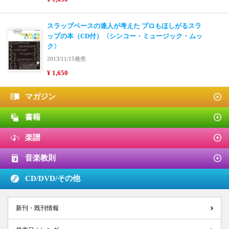
スラップベースの達人が考えた プロもほしがるスラ
ップの本（CD付）〈シンコー・ミュージック・ムッ
ク〉
2013/11/15発売
¥ 1,650
マガジン
書籍
楽譜
音楽教則
CD/DVD/
その他
新刊・既刊情報